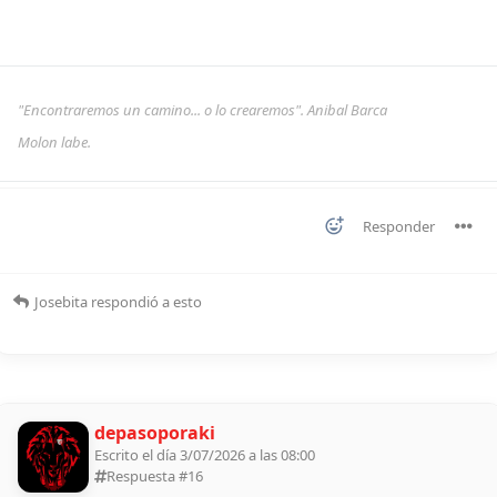
"Encontraremos un camino... o lo crearemos". Anibal Barca
Molon labe.
Responder
Josebita
respondió a esto
depasoporaki
Escrito el día 3/07/2026 a las 08:00
Respuesta #
16