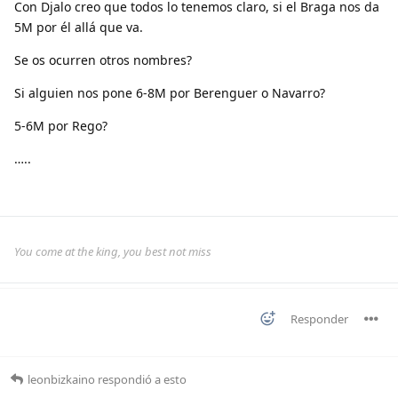
Con Djalo creo que todos lo tenemos claro, si el Braga nos da
5M por él allá que va.
Se os ocurren otros nombres?
Si alguien nos pone 6-8M por Berenguer o Navarro?
5-6M por Rego?
…..
You come at the king, you best not miss
Responder
leonbizkaino
respondió a esto