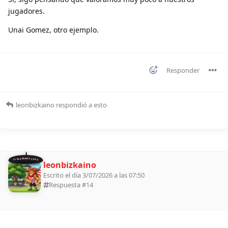
jugadores.
Unai Gomez, otro ejemplo.
Responder
leonbizkaino
respondió a esto
11 ALDEANOS 2026
leonbizkaino
Escrito el día 3/07/2026 a las 07:50
Respuesta #
14