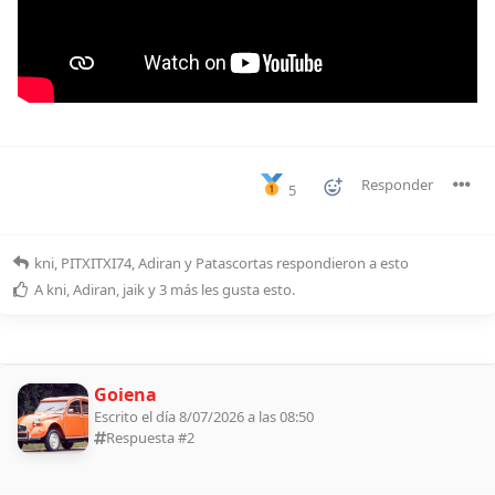
Responder
5
kni
,
PITXITXI74
,
Adiran
y
Patascortas
respondieron a esto
A
kni
,
Adiran
,
jaik
y
3
más
les gusta esto
.
Goiena
Escrito el día 8/07/2026 a las 08:50
Respuesta #
2