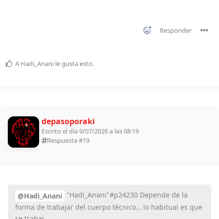
Responder
A
Hadi_Anani
le gusta esto
.
depasoporaki
Escrito el día 9/07/2026 a las 08:19
Respuesta #
19
"Hadi_Anani"#p24230 Depende de la
@Hadi_Anani
forma de trabajar del cuerpo técnico… lo habitual es que
se trabaj...