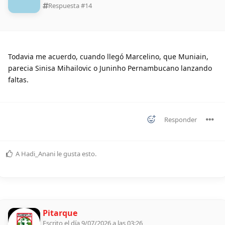
Respuesta #
14
Todavia me acuerdo, cuando llegó Marcelino, que Muniain,
parecia Sinisa Mihailovic o Juninho Pernambucano lanzando
faltas.
Responder
A
Hadi_Anani
le gusta esto
.
Pitarque
Escrito el día 9/07/2026 a las 03:26