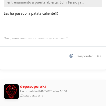
entrenamiento a puerta abierta, Edin Terzic ya...
Les ha pasado la patata caliente😎
"Un giorno senza un sorriso è un giorno perso".
Responder
depasoporaki
Escrito el día 8/07/2026 a las 16:01
Respuesta #
13