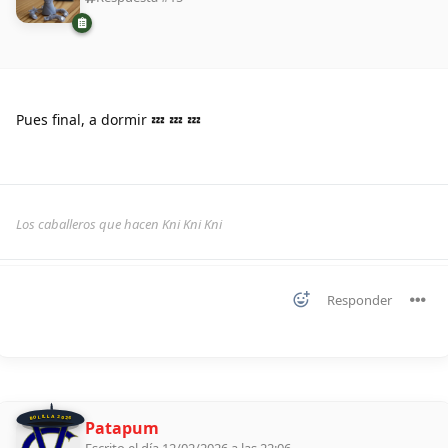
Pues final, a dormir 💤 💤 💤
Los caballeros que hacen Kni Kni Kni
Responder
BOLILLA 2026
Patapum
Escrito el día 12/02/2026 a las 22:06