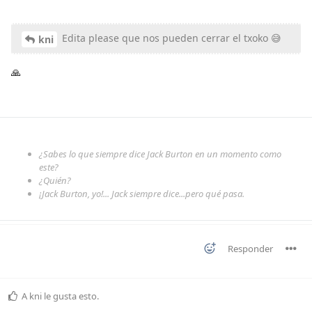
Edita please que nos pueden cerrar el txoko 😅
kni
🙏
¿Sabes lo que siempre dice Jack Burton en un momento como
este?
¿Quién?
¡Jack Burton, yo!... Jack siempre dice...pero qué pasa.
Responder
A
kni
le gusta esto
.