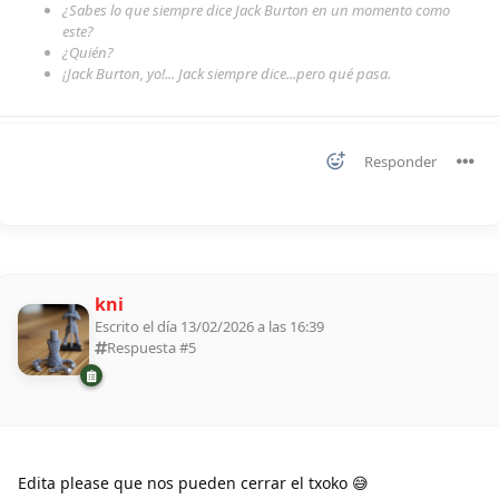
¿Sabes lo que siempre dice Jack Burton en un momento como
este?
¿Quién?
¡Jack Burton, yo!... Jack siempre dice...pero qué pasa.
Responder
kni
Escrito el día 13/02/2026 a las 16:39
Respuesta #
5
Edita please que nos pueden cerrar el txoko 😅