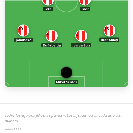
Lete
Eder
19
15
4
3
Johaneko
Iker Alday
Duñabeitia
Jon de Luis
13
Mikel Santos
Todos los equipos felices se parecen. Los infelices lo son cada uno a su
manera.
**********