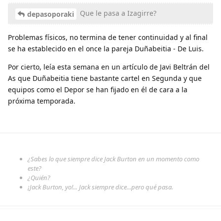
Que le pasa a Izagirre?
depasoporaki
Problemas físicos, no termina de tener continuidad y al final
se ha establecido en el once la pareja Duñabeitia - De Luis.
Por cierto, leía esta semana en un artículo de Javi Beltrán del
As que Duñabeitia tiene bastante cartel en Segunda y que
equipos como el Depor se han fijado en él de cara a la
próxima temporada.
¿Sabes lo que siempre dice Jack Burton en un momento como
este?
¿Quién?
¡Jack Burton, yo!... Jack siempre dice...pero qué pasa.