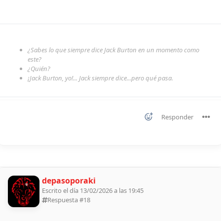
¿Sabes lo que siempre dice Jack Burton en un momento como
este?
¿Quién?
¡Jack Burton, yo!... Jack siempre dice...pero qué pasa.
Responder
depasoporaki
Escrito el día 13/02/2026 a las 19:45
Respuesta #
18