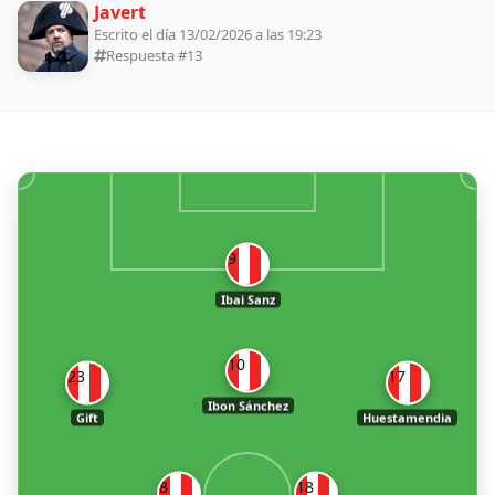
Javert
Escrito el día 13/02/2026 a las 19:23
Respuesta #
13
9
Ibai Sanz
10
23
17
Ibon Sánchez
Gift
Huestamendia
8
18