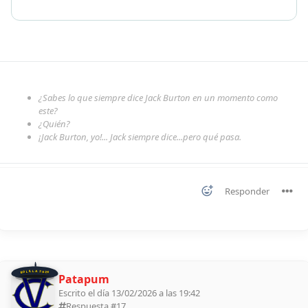
¿Sabes lo que siempre dice Jack Burton en un momento como
este?
¿Quién?
¡Jack Burton, yo!... Jack siempre dice...pero qué pasa.
Responder
BOLILLA 2026
Patapum
Escrito el día 13/02/2026 a las 19:42
Respuesta #
17