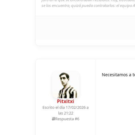
se los encuentra, quizá pueda contratarlos: el equipo A
Necesitamos a t
Pitxitxi
Escrito el día 17/02/2026 a
las 21:22
Respuesta #
6