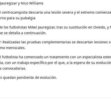
Jauregizar y Nico Williams
al centrocampista descarta una lesión severa y el extremo comienz
erno para su pubalgia
de los futbolistas Mikel Jauregizar, tras su sustitución en Oviedo, y 
ue se detalla a continuación.
r
: Realizadas las pruebas complementarias se descartan lesiones s
omo meniscales.
El futbolista ha comenzado un tratamiento con un especialista exte
ia, con un trabajo específico por el que, a la espera de su evolució
s convocatorias.
s quedan pendiente de evolución.