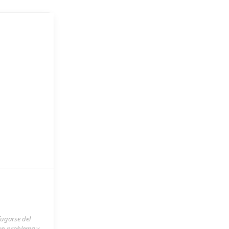
fugarse del
 un problema y