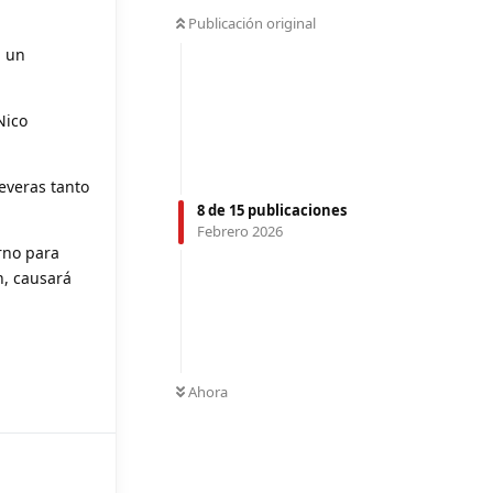
Publicación original
a un
Nico
everas tanto
8
de
15
publicaciones
Febrero 2026
rno para
n, causará
Ahora