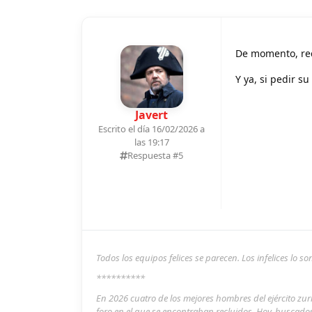
De momento, rec
Y ya, si pedir 
Javert
Escrito el día 16/02/2026 a
las 19:17
Respuesta #
5
Todos los equipos felices se parecen. Los infelices lo 
**********
En 2026 cuatro de los mejores hombres del ejército zu
foro en el que se encontraban recluidos. Hoy, buscado