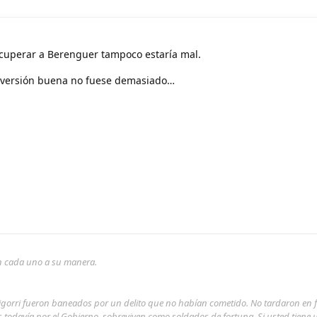
uperar a Berenguer tampoco estaría mal.
su versión buena no fuese demasiado…
son cada uno a su manera.
rigorri fueron baneados por un delito que no habían cometido. No tardaron en 
s todavía por el Gobierno, sobreviven como soldados de fortuna. Si usted tiene