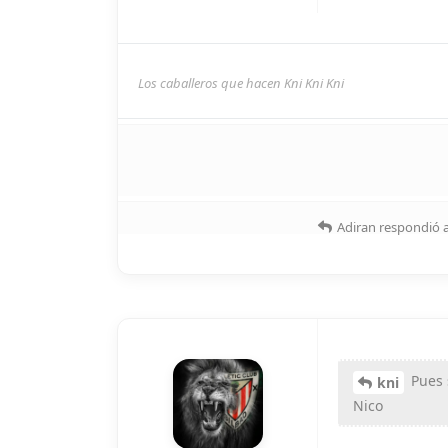
Los caballeros que hacen Kni Kni Kni
Adiran
respondió a
Pues s
kni
Nico