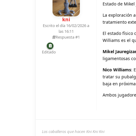
Estado de Mikel 
La exploración 
kni
tratamiento ext
Escrito el día 16/02/2026 a
las 16:11
El estado físico 
Respuesta #
1
Williams es el q
Mikel Jauregiza
Editado
ligamentosas c
Nico Williams
: 
tratar su pubalg
baja en próxima
Ambos jugadore
Los caballeros que hacen Kni Kni Kni