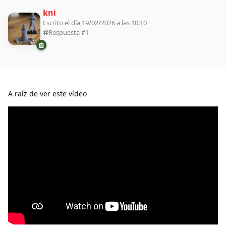
kni
Escrito el día 19/02/2026 a las 10:10
Respuesta #
1
A raíz de ver este vídeo