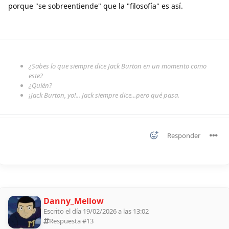
porque "se sobreentiende" que la "filosofía" es así.
¿Sabes lo que siempre dice Jack Burton en un momento como
este?
¿Quién?
¡Jack Burton, yo!... Jack siempre dice...pero qué pasa.
Responder
Danny_Mellow
Escrito el día 19/02/2026 a las 13:02
Respuesta #
13