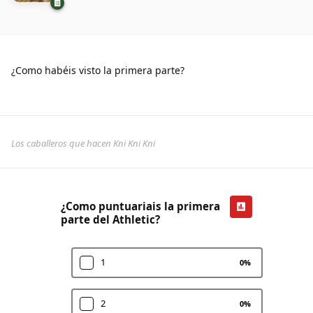
¿Como habéis visto la primera parte?
Los caballeros que hacen Kni Kni Kni
¿Como puntuariais la primera
parte del Athletic?
1
0
%
2
0
%