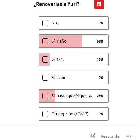
¿Renovarías a Yuri?
No.
0
%
Sí, 1 año.
62
%
Sí, 1+1.
15
%
Sí, 2 años.
0
%
Sí, hasta que él quiera.
23
%
Otra opción (¿Cuál?)
0
%
Responder