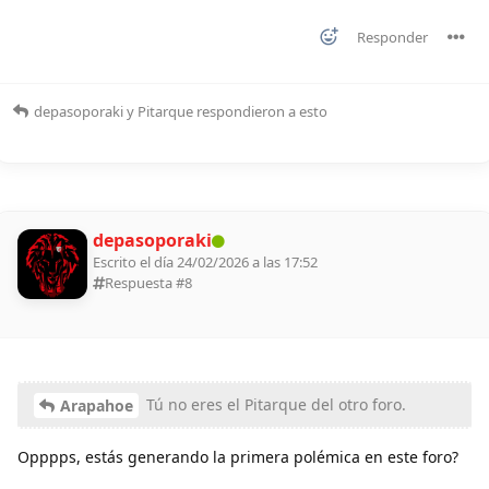
Responder
depasoporaki
y
Pitarque
respondieron a esto
depasoporaki
Escrito el día 24/02/2026 a las 17:52
Respuesta #
8
Tú no eres el Pitarque del otro foro.
Arapahoe
Opppps, estás generando la primera polémica en este foro?