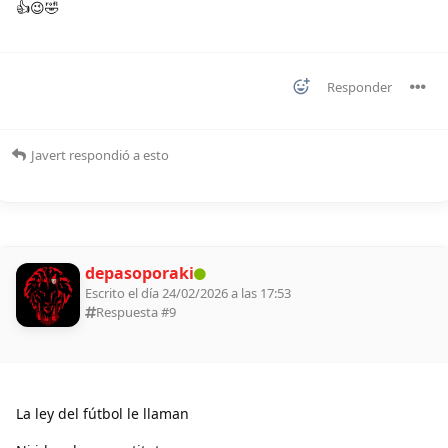
👍😉🤣
Responder
Javert
respondió a esto
depasoporaki
Escrito el día 24/02/2026 a las 17:53
Respuesta #
9
La ley del fútbol le llaman