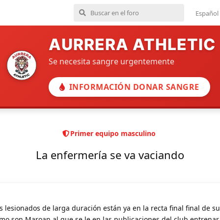
Español
AURRERA ATHLETIC
Se necesita sangre urgentemente
INFORMACIÓN DONAR SANGRE
Primer equipo masculino
La enfermería se va vaciando
s lesionados de larga duración están ya en la recta final final de su
o son Maroan al que se le en las publicaciones del club entrenar e