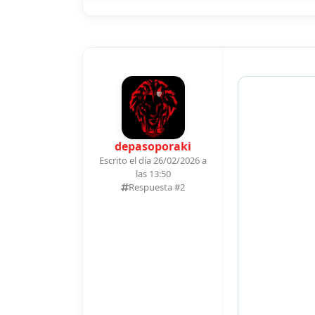
depasoporaki
Escrito el día 26/02/2026 a
las 13:50
Respuesta #
2