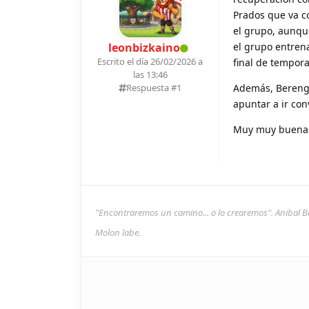
Prados que va c
el grupo, aunqu
leonbizkaino
el grupo entrena
Escrito el día 26/02/2026 a
final de tempor
las 13:46
Respuesta #
1
Además, Berengu
apuntar a ir con
Muy muy buenas 
"Encontraremos un camino... o lo crearemos". Anibal B
Molon labe.