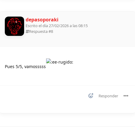
depasoporaki
Escrito el día 27/02/2026 a las 08:15
Respuesta #
8
Pues 5/5, vamosssss
Responder