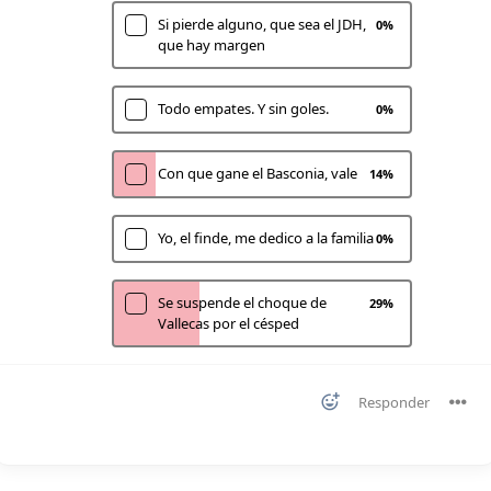
Si pierde alguno, que sea el JDH,
0
%
que hay margen
Todo empates. Y sin goles.
0
%
Con que gane el Basconia, vale
14
%
Yo, el finde, me dedico a la familia
0
%
Se suspende el choque de
29
%
Vallecas por el césped
Responder