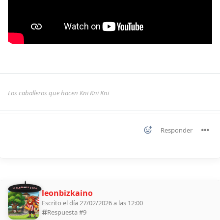
Los caballeros que hacen Kni Kni Kni
Responder
11 ALDEANOS 2026
leonbizkaino
Escrito el día 27/02/2026 a las 12:00
Respuesta #
9