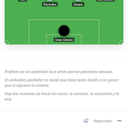
Paredes
Vivian
1
Unai Simón
Prefiero ser un optimista loco antes que un pesimista sensato.
El verdadero perdedor es aquel que tiene tanto miedo a no ganar
que ni siquiera lo intenta.
Hay tres maneras de hacer las cosas: la correcta, la incorrecta y la
mía
Responder