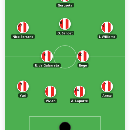
Guruzeta
8
22
9
O. Sancet
Nico Serrano
I. Williams
16
30
R. de Galarreta
Rego
17
12
3
14
Yuri
Areso
Vivian
A. Laporte
1