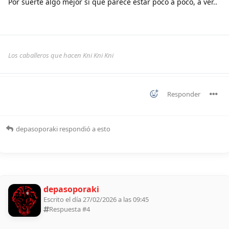
Por suerte algo mejor si que parece estar poco a poco, a ver..
Los caballeros que hacen Kni Kni Kni
Responder
depasoporaki
respondió a esto
depasoporaki
Escrito el día 27/02/2026 a las 09:45
Respuesta #
4