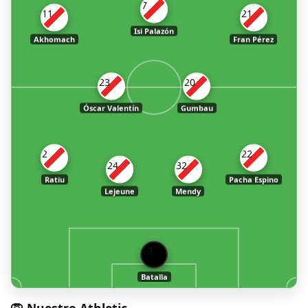
7
11
21
Isi Palazón
Akhomach
Fran Pérez
23
20
Óscar Valentín
Gumbau
2
22
24
32
Ratiu
Pacha Espino
Lejeune
Mendy
13
Batalla
🦁 Nuestro Athletic