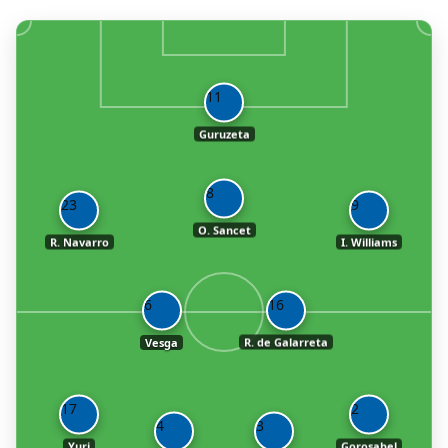
11
Guruzeta
8
23
9
O. Sancet
R. Navarro
I. Williams
6
16
Vesga
R. de Galarreta
17
2
4
3
Yuri
Gorosabel