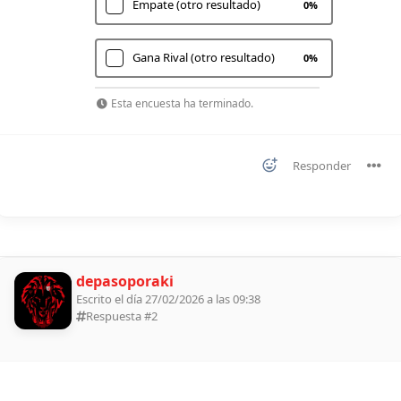
Empate (otro resultado)
0
%
Gana Rival (otro resultado)
0
%
Esta encuesta ha terminado.
Responder
depasoporaki
Escrito el día 27/02/2026 a las 09:38
Respuesta #
2