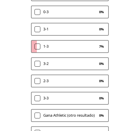
0-3
0
%
3-1
0
%
1-3
7
%
3-2
0
%
2-3
0
%
3-3
0
%
Gana Athletic (otro resultado)
0
%