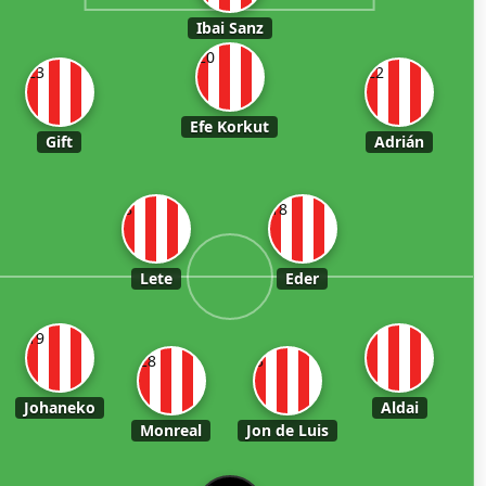
Ibai Sanz
20
23
22
Efe Korkut
Gift
Adrián
8
18
Lete
Eder
19
28
3
Johaneko
Aldai
Monreal
Jon de Luis