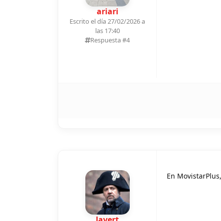
ariari
Escrito el día 27/02/2026 a
las 17:40
Respuesta #
4
En MovistarPlus,
Javert