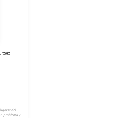
Urzaiz
fugarse del
 un problema y