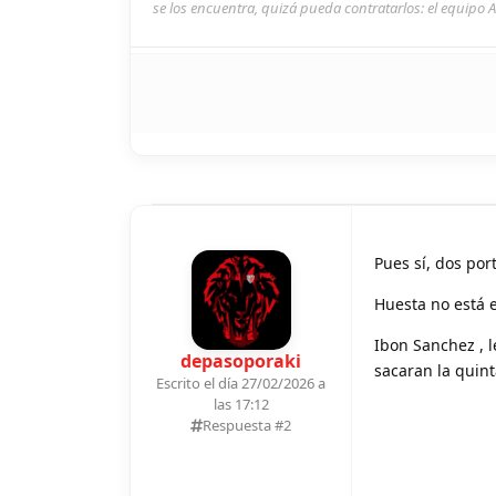
se los encuentra, quizá pueda contratarlos: el equipo A
Pues sí, dos por
Huesta no está e
Ibon Sanchez , l
depasoporaki
sacaran la quinta
Escrito el día 27/02/2026 a
las 17:12
Respuesta #
2