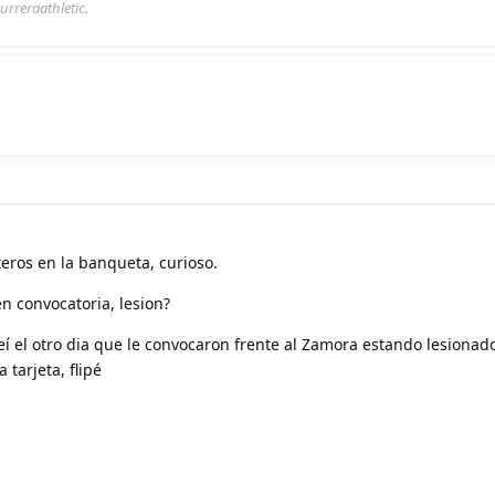
urreraathletic.
teros en la banqueta, curioso.
n convocatoria, lesion?
eí el otro dia que le convocaron frente al Zamora estando lesionad
 tarjeta, flipé