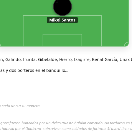
13
Mikel Santos
, Galindo, Irurita, Gibelalde, Hierro, Izagirre, Beñat García, Unax 
as y dos porteros en el banquillo…
son cada uno a su manera.
rigorri fueron baneados por un delito que no habían cometido. No tardaron en 
s todavía por el Gobierno, sobreviven como soldados de fortuna. Si usted tiene