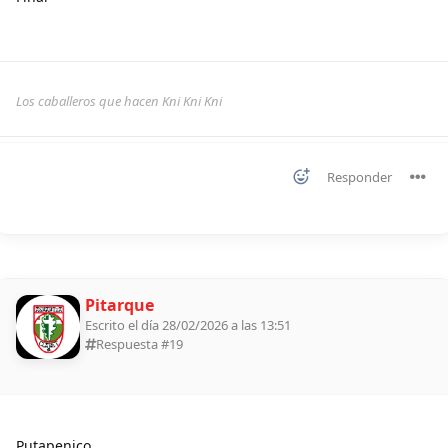
Los caballeros que hacen Kni Kni Kni
Responder
Pitarque
Escrito el día 28/02/2026 a las 13:51
Respuesta #
19
Putapenico.