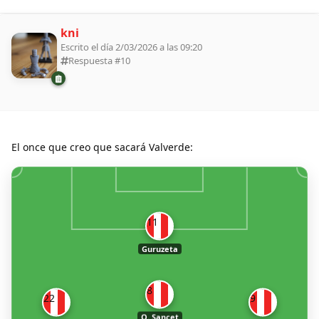
kni
Escrito el día 2/03/2026 a las 09:20
Respuesta #
10
El once que creo que sacará Valverde:
11
Guruzeta
8
22
9
O. Sancet