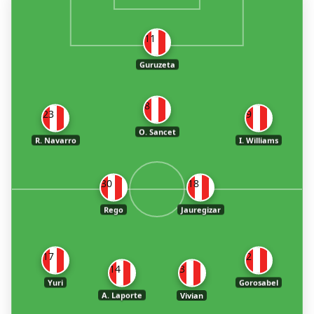
11
Guruzeta
8
23
9
O. Sancet
R. Navarro
I. Williams
30
18
Rego
Jauregizar
17
2
14
3
Yuri
Gorosabel
A. Laporte
Vivian