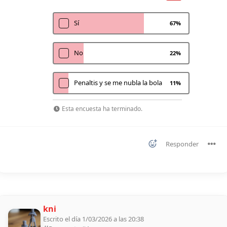
Sí
67
%
No
22
%
Penaltis y se me nubla la bola
11
%
Esta encuesta ha terminado.
Responder
kni
Escrito el día 1/03/2026 a las 20:38