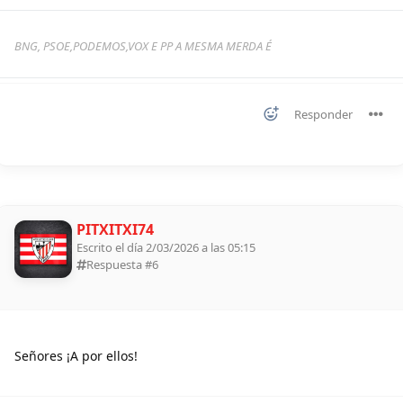
BNG, PSOE,PODEMOS,VOX E PP A MESMA MERDA É
Responder
PITXITXI74
Escrito el día 2/03/2026 a las 05:15
Respuesta #
6
Señores ¡A por ellos!