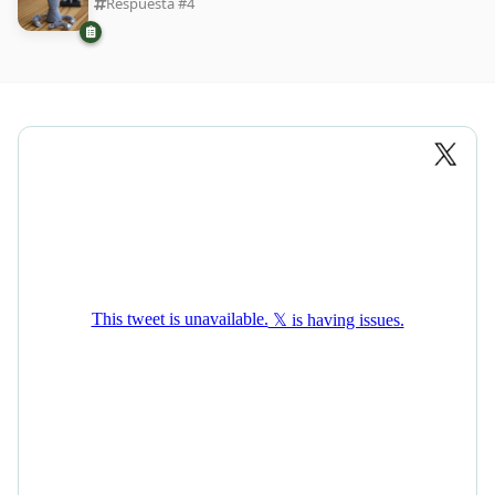
Respuesta #
4