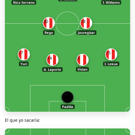
Nico Serrano
I. Williams
30
18
Rego
Jauregizar
17
15
14
3
Yuri
I. Lekue
A. Laporte
Vivian
27
Padilla
El que yo sacaría: