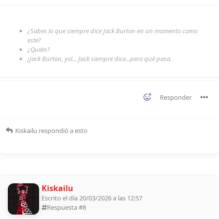
¿Sabes lo que siempre dice Jack Burton en un momento como
este?
¿Quién?
¡Jack Burton, yo!... Jack siempre dice...pero qué pasa.
Responder
Kiskailu
respondió a esto
Kiskailu
Escrito el día 20/03/2026 a las 12:57
Respuesta #
8