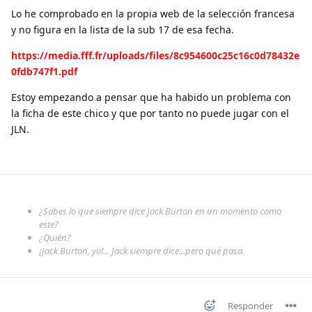
Lo he comprobado en la propia web de la selección francesa
y no figura en la lista de la sub 17 de esa fecha.
https://media.fff.fr/uploads/files/8c954600c25c16c0d78432e
0fdb747f1.pdf
Estoy empezando a pensar que ha habido un problema con
la ficha de este chico y que por tanto no puede jugar con el
JLN.
¿Sabes lo que siempre dice Jack Burton en un momento como
este?
¿Quién?
¡Jack Burton, yo!... Jack siempre dice...pero qué pasa.
Responder