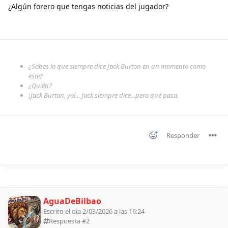
¿Algún forero que tengas noticias del jugador?
¿Sabes lo que siempre dice Jack Burton en un momento como
este?
¿Quién?
¡Jack Burton, yo!... Jack siempre dice...pero qué pasa.
Responder
AguaDeBilbao
Escrito el día 2/03/2026 a las 16:24
Respuesta #
2