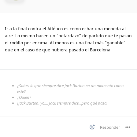
Ir a la final contra el Atlético es como echar una moneda al
aire. Lo mismo hacen un "petardazo" de partido que te pasan
el rodillo por encima. Al menos es una final más "ganable"
que en el caso de que hubiera pasado el Barcelona.
¿Sabes lo que siempre dice Jack Burton en un momento como
este?
¿Quién?
¡Jack Burton, yo!... Jack siempre dice...pero qué pasa.
Responder