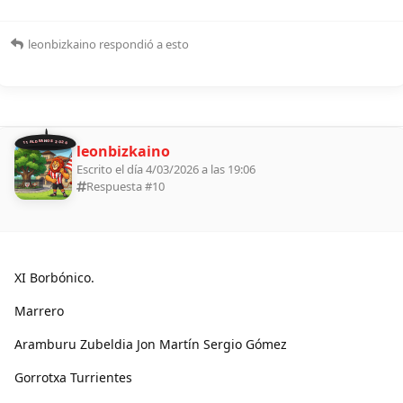
leonbizkaino
respondió a esto
11 ALDEANOS 2026
leonbizkaino
Escrito el día 4/03/2026 a las 19:06
Respuesta #
10
XI Borbónico.
Marrero
Aramburu Zubeldia Jon Martín Sergio Gómez
Gorrotxa Turrientes