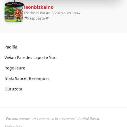
11 ALDEANOS 2026
leonbizkaino
Escrito el día 4/03/2026 a las 18:47
Respuesta #
1
Padilla
Vivían Paredes Laporte Yuri
Rego Jaure
Iñaki Sancet Berenguer
Guruzeta
"Encontraremos un camino... o lo crearemos". Anibal Barca
Molon labe.