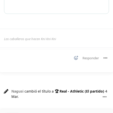
Los caballeros que hacen Kni Kni Kni
Responder
Nagusi
cambió el título a
🏆 Real - Athletic (El partido)
4
Mar
.