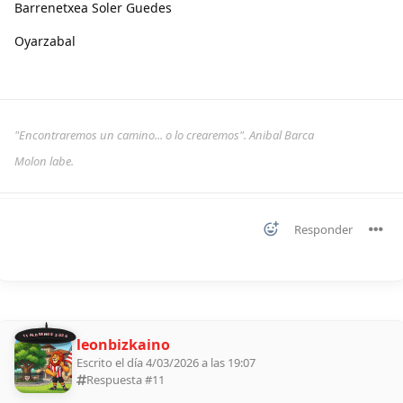
Barrenetxea Soler Guedes
Oyarzabal
"Encontraremos un camino... o lo crearemos". Anibal Barca
Molon labe.
Responder
11 ALDEANOS 2026
leonbizkaino
Escrito el día 4/03/2026 a las 19:07
Respuesta #
11