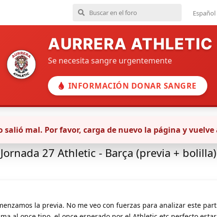
Español
AURRERA ATHLETIC
Se necesita sangre urgentemente
INFORMACIÓN DONAR SANGRE
 salió mal. Por favor, carga de nuevo la página y vuelve 
Primer equipo masculino
La Bolilla
Jornada 27 Athletic - Barça (previa + bolilla)
nzamos la previa. No me veo con fuerzas para analizar este partid
ima al once tipo, el once esperado por el Athletic etc perfecto esta