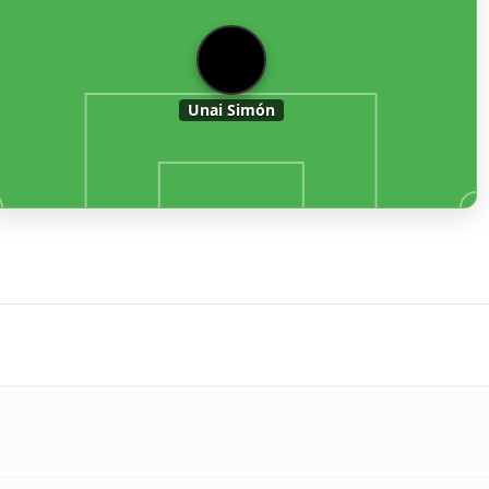
1
Unai Simón