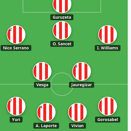
Guruzeta
8
22
9
O. Sancet
Nico Serrano
I. Williams
6
18
Vesga
Jauregizar
17
2
14
3
Yuri
Gorosabel
A. Laporte
Vivian