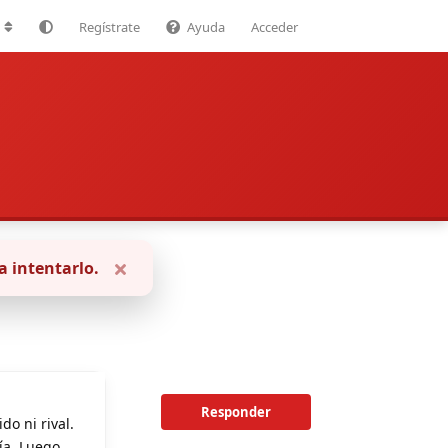
Regístrate
Ayuda
Acceder
a intentarlo.
Responder
o ni rival.
ría. Luego