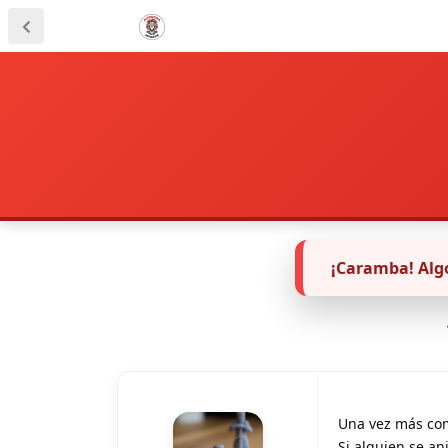
¡Caramba! Algo
Una vez más come
Si alguien se an