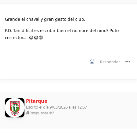
Grande el chaval y gran gesto del club.
P.D. Tan difícil es escribir bien el nombre del niño? Puto
corrector…..😂😂🤪
Responder
Pitarque
Escrito el día 9/03/2026 a las 12:57
Respuesta #
7