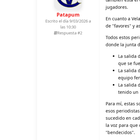
jugadores.
Patapum
En cuanto a Vela
Escrito el día 9/03/2026 a
de "favores" y a
las 10:30
Respuesta #
2
Todos estos peri
donde la junta d
La salida 
que se fue
La salida 
equipo fe
La salida 
tenido un 
Para mí, estas s
esos periodistas
sucedido en cad
la voz para que 
"bendecidos".