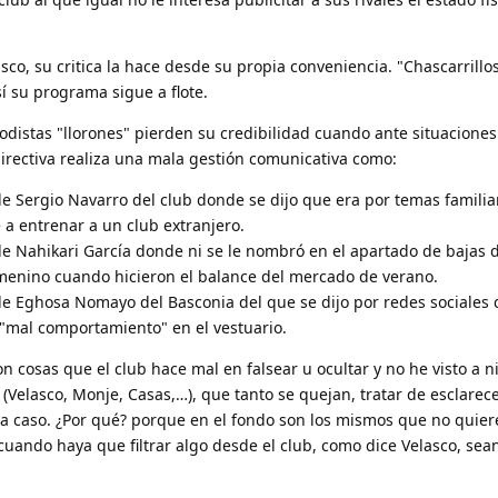
sco, su critica la hace desde su propia conveniencia. "Chascarrillo
sí su programa sigue a flote.
odistas "llorones" pierden su credibilidad cuando ante situaciones
irectiva realiza una mala gestión comunicativa como:
de Sergio Navarro del club donde se dijo que era por temas familia
 a entrenar a un club extranjero.
de Nahikari García donde ni se le nombró en el apartado de bajas 
menino cuando hicieron el balance del mercado de verano.
de Eghosa Nomayo del Basconia del que se dijo por redes sociales
"mal comportamiento" en el vestuario.
on cosas que el club hace mal en falsear u ocultar y no he visto a 
 (Velasco, Monje, Casas,…), que tanto se quejan, tratar de esclarec
a caso. ¿Por qué? porque en el fondo son los mismos que no quier
cuando haya que filtrar algo desde el club, como dice Velasco, sean