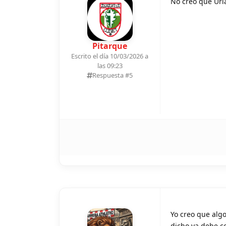
No creo que Uria
Pitarque
Escrito el día 10/03/2026 a
las 09:23
Respuesta #
5
Yo creo que alg
dicho ya debe co