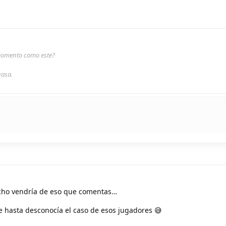
 momento como este?
pasa.
cho vendría de eso que comentas…
e hasta desconocía el caso de esos jugadores 😅