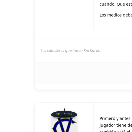
cuando. Que est
Los medios deber
Los caballeros que hacen Kni Kni Kni
BOLILLA 2026
Primero y antes 
jugador tiene de
también está el c