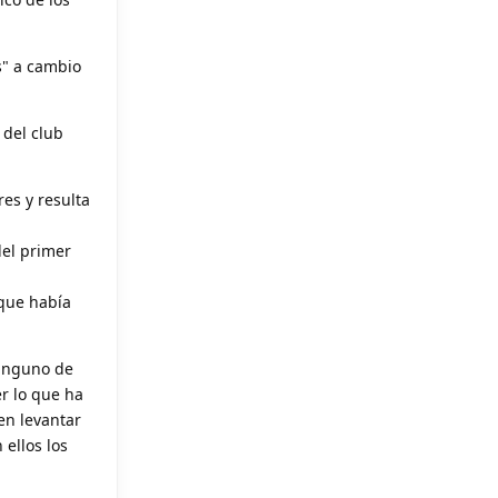
s" a cambio
 del club
res y resulta
del primer
 que había
ninguno de
er lo que ha
en levantar
 ellos los