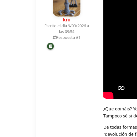
kni
Escrito el día 9/03/2026 a
las 09:54
Respuesta #
1
¿Que opináis? Y
Tampoco sé si d
De todas formas 
"devolución de f