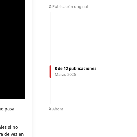
Publicación original
8
de
12
publicaciones
Marzo 2026
ue pasa.
Ahora
les si no
va de vez en