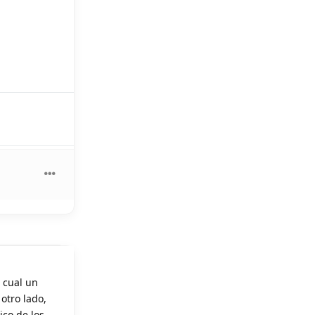
a cual un
otro lado,
ico de los