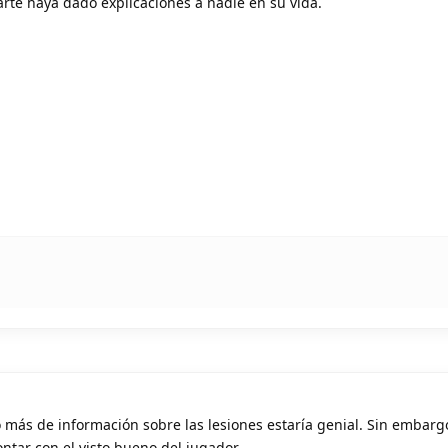
rte haya dado explicaciones a nadie en su vida.
o más de información sobre las lesiones estaría genial. Sin embar
ntar con el visto bueno del jugador