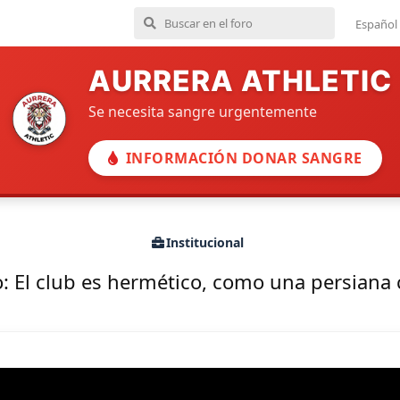
Español
AURRERA ATHLETIC
Se necesita sangre urgentemente
INFORMACIÓN DONAR SANGRE
Institucional
o: El club es hermético, como una persiana 