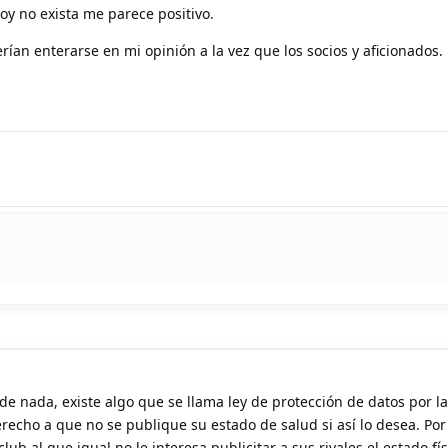
oy no exista me parece positivo.
ían enterarse en mi opinión a la vez que los socios y aficionados.
de nada, existe algo que se llama ley de protección de datos por l
recho a que no se publique su estado de salud si así lo desea. Por 
lub al que igual no le interesa publicitar a sus rivales el estado fís