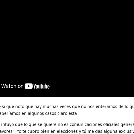
o si que noto que hay muchas veces que no nos enteramos de lo q
eberíamos en algunos casos claro está
intuyo que lo que se quiere no es comunicaciones oficiales genera
avores". Yo te cubro bien en elecciones y tú me das alguna exclusi