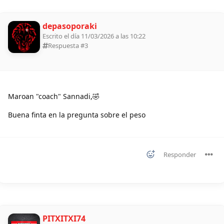
depasoporaki
Escrito el día 11/03/2026 a las 10:22
Respuesta #
3
Maroan "coach" Sannadi,🤣
Buena finta en la pregunta sobre el peso
Responder
PITXITXI74