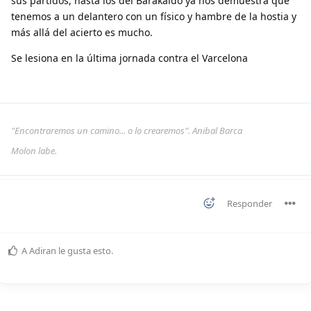
sus partidos, hasta los del Barakaldo ya nos demuestra que
tenemos a un delantero con un físico y hambre de la hostia y
más allá del acierto es mucho.
Se lesiona en la última jornada contra el Varcelona
"Encontraremos un camino... o lo crearemos". Anibal Barca
Molon labe.
Responder
A
Adiran
le gusta esto
.