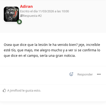
Adiran
Escrito el día 11/03/2026 a las 10:00
Respuesta #
2
Osea que dice que la lesión le ha venido bien? jeje, increíble
esté tío, que majo, me alegro mucho y a ver si se confirma lo
que dice en el campo, sería una gran noticia.
Responder
A
Jimifloid
le gusta esto
.