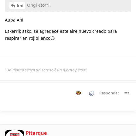
Ongi etorri!
kni
Aupa Ahi!
Eskerrik asko, se agredece este aire nuevo creado para
respirar en rojibllanco😉
"Un giorno senza un sorriso è un giorno perso".
Responder
Pitarque