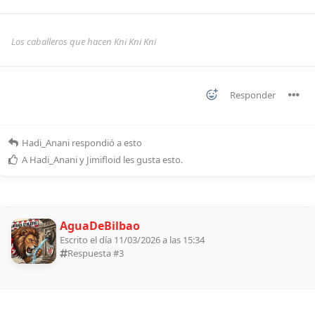
Los caballeros que hacen Kni Kni Kni
Responder
Hadi_Anani
respondió a esto
A
Hadi_Anani
y
Jimifloid
les gusta esto
.
AguaDeBilbao
Escrito el día 11/03/2026 a las 15:34
Respuesta #
3