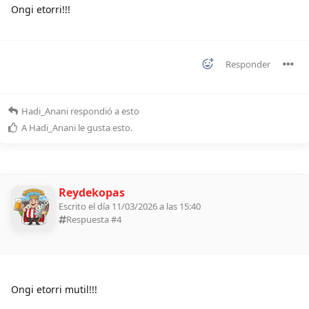
Ongi etorri!!!
Responder
Hadi_Anani
respondió a esto
A
Hadi_Anani
le gusta esto
.
Reydekopas
Escrito el día 11/03/2026 a las 15:40
Respuesta #
4
Ongi etorri mutil!!!