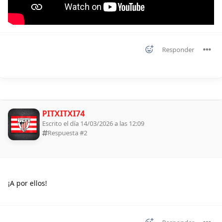
Responder
PITXITXI74
Escrito el día 14/03/2026 a las 12:09
Respuesta #
2
¡A por ellos!