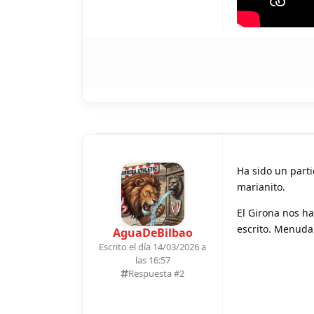
Ha sido un part
marianito.
El Girona nos h
escrito. Menuda
AguaDeBilbao
Escrito el día 14/03/2026 a
las 16:57
Respuesta #
2