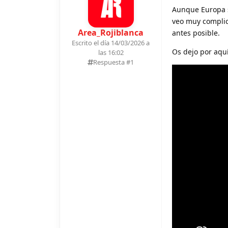
Aunque Europa s
veo muy complica
Area_Rojiblanca
antes posible.
Escrito el día 14/03/2026 a
Os dejo por aquí
las 16:02
Respuesta #
1