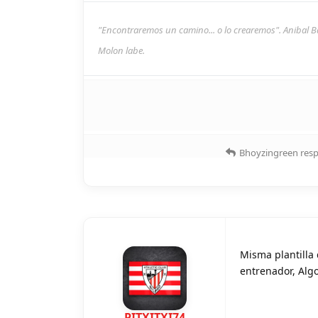
"Encontraremos un camino... o lo crearemos". Anibal B
Molon labe.
Bhoyzingreen
resp
Misma plantilla
entrenador, Alg
PITXITXI74