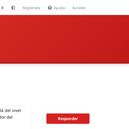
Regístrate
Ayuda
Acceder
á del nivel
dor del
Responder