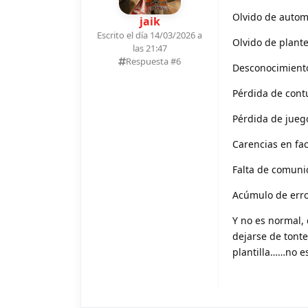
Olvido de autom
jaik
Escrito el día 14/03/2026 a
Olvido de plant
las 21:47
Respuesta #
6
Desconocimiento 
Pérdida de cont
Pérdida de jueg
Carencias en fa
Falta de comuni
Acúmulo de error
Y no es normal,
dejarse de tont
plantilla……no e