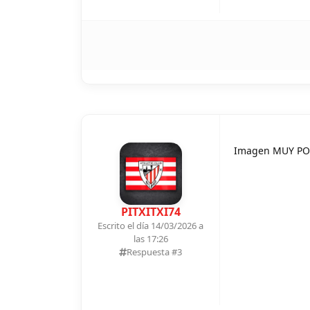
Imagen MUY PO
PITXITXI74
Escrito el día 14/03/2026 a
las 17:26
Respuesta #
3