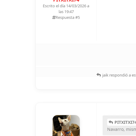
Escrito el día 14/03/2026 a
las 19:47
Respuesta #
5
jaik
respondió a es
PITXITXI7
Navarro, mism