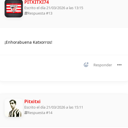
PITXITXI74
Escrito el día 21/03/2026 a las 13:15
Respuesta #
13
¡Enhorabuena Katxorros!
Responder
Pitxitxi
Escrito el día 21/03/2026 a las 15:11
Respuesta #
14