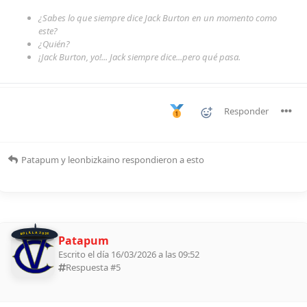
¿Sabes lo que siempre dice Jack Burton en un momento como
este?
¿Quién?
¡Jack Burton, yo!... Jack siempre dice...pero qué pasa.
Responder
Patapum
y
leonbizkaino
respondieron a esto
BOLILLA 2026
Patapum
Escrito el día 16/03/2026 a las 09:52
Respuesta #
5