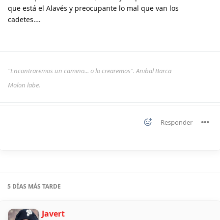
que está el Alavés y preocupante lo mal que van los
cadetes….
"Encontraremos un camino... o lo crearemos". Anibal Barca
Molon labe.
Responder
5 DÍAS
MÁS TARDE
Javert