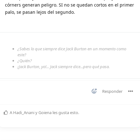
córners generan peligro. SI no se quedan cortos en el primer
palo, se pasan lejos del segundo.
¿Sabes lo que siempre dice Jack Burton en un momento como
este?
¿Quién?
¡Jack Burton, yo!... Jack siempre dice...pero qué pasa.
Responder
A
Hadi_Anani
y
Goiena
les gusta esto
.