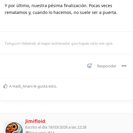
Y por último, nuestra pésima finalización. Pocas veces
rematamos y, cuando lo hacemos, no suele ser a puerta.
Txingurri Valverde, el mejor entrenador que hayan visto mis ojos.
Responder
A
Hadi_Anani
le gusta esto
.
Jimifloid
Escrito el día 18/03/2026 a las 22:28
Respuesta #
14