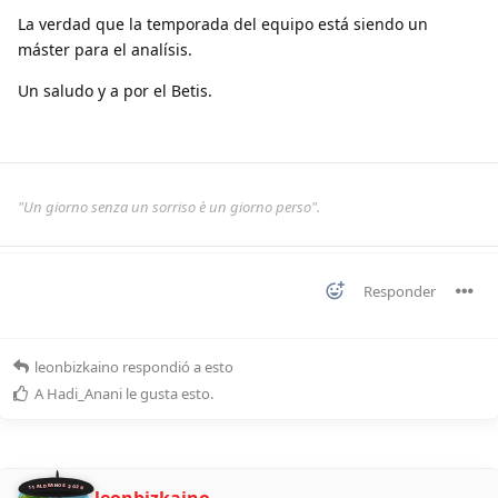
La verdad que la temporada del equipo está siendo un
máster para el analísis.
Un saludo y a por el Betis.
"Un giorno senza un sorriso è un giorno perso".
Responder
leonbizkaino
respondió a esto
A
Hadi_Anani
le gusta esto
.
11 ALDEANOS 2026