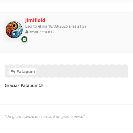
Jimifloid
Escrito el día 18/03/2026 a las 21:39
Respuesta #
12
Patapum
Gracias Patapum😉
"Un giorno senza un sorriso è un giorno perso".