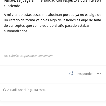
remate, se juega en inferioridad con respecto a quién te está
cubriendo.
A mí viendo estas cosas me alucinan porque ya no es algo de
un estado de forma ya no es algo de lesiones es algo de falta
de conceptos que como equipo el año pasado estaban
automatizados
Los caballeros que hacen Kni Kni Kni
Responder
A
Hadi_Anani
le gusta esto
.