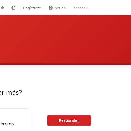
Regístrate
Ayuda
Acceder
gar más?
Responder
Serrano,