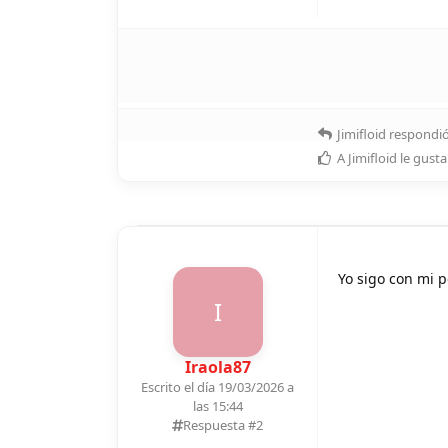
Jimifloid
respondió
A
Jimifloid
le gusta
Yo sigo con mi 
I
Iraola87
Escrito el día 19/03/2026 a
las 15:44
Respuesta #
2