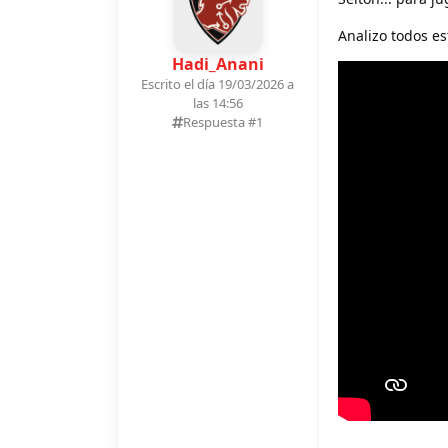
Analizo todos es
Hadi_Anani
Escrito el día 19/03/2026 a
las 14:56
Respuesta #
1