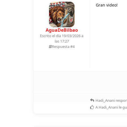
Gran video!
AguaDeBilbao
Escrito el día 19/03/2026 a
las 17:27
Respuesta #
4
Hadi_Anani
respon
A
Hadi_Anani
le gu