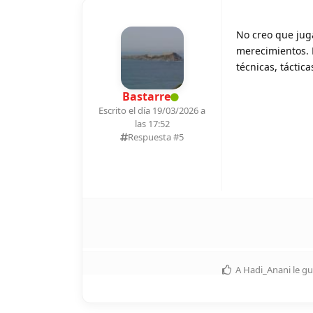
No creo que juga
merecimientos. 
técnicas, táctic
Bastarre
Escrito el día 19/03/2026 a
las 17:52
Respuesta #
5
A
Hadi_Anani
le gu