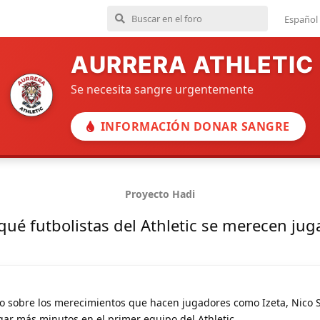
Español
AURRERA ATHLETIC
Se necesita sangre urgentemente
INFORMACIÓN DONAR SANGRE
Proyecto Hadi
qué futbolistas del Athletic se merecen ju
 sobre los merecimientos que hacen jugadores como Izeta, Nico 
ugar más minutos en el primer equipo del Athletic.