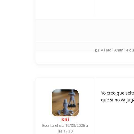
A
Hadi_Anani
le gu
Yo creo que selt
que si no va jug
kni
Escrito el día 19/03/2026 a
las 17:10