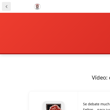
Vídeo: 
Se debate mucho
Selton... para j