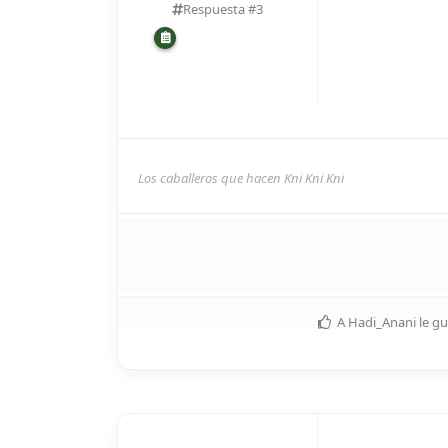
Respuesta #
3
Los caballeros que hacen Kni Kni Kni
A
Hadi_Anani
le gu