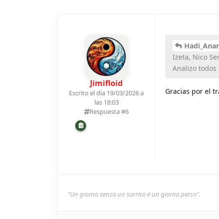
Hadi_Anan
Izeta, Nico Se
Analizo todos 
Jimifloid
Gracias por el t
Escrito el día 19/03/2026 a
las 18:03
Respuesta #
6
"Un giorno senza un sorriso è un giorno perso".