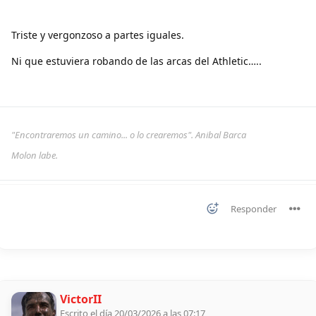
Triste y vergonzoso a partes iguales.
Ni que estuviera robando de las arcas del Athletic…..
"Encontraremos un camino... o lo crearemos". Anibal Barca
Molon labe.
Responder
VictorII
Escrito el día 20/03/2026 a las 07:17