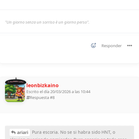
"Un giorno senza un sorriso è un giorno perso".
Responder
11 ALDEANOS 2026
leonbizkaino
Escrito el día 20/03/2026 a las 10:44
Respuesta #
8
Pura escoria. No se si habra sido HNT, o
ariari