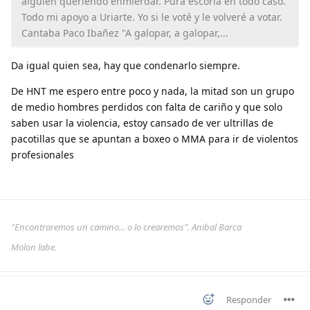
alguien queriendo enmierdar. Pura escoria en todo caso.
Todo mi apoyo a Uriarte. Yo si le voté y le volveré a votar.
Cantaba Paco Ibañez "A galopar, a galopar,...
Da igual quien sea, hay que condenarlo siempre.
De HNT me espero entre poco y nada, la mitad son un grupo
de medio hombres perdidos con falta de cariño y que solo
saben usar la violencia, estoy cansado de ver ultrillas de
pacotillas que se apuntan a boxeo o MMA para ir de violentos
profesionales
"Encontraremos un camino... o lo crearemos". Anibal Barca
Molon labe.
Responder