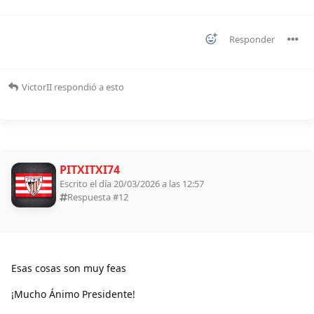
Responder
VictorII
respondió a esto
PITXITXI74
Escrito el día 20/03/2026 a las 12:57
Respuesta #
12
Esas cosas son muy feas
¡Mucho Ánimo Presidente!