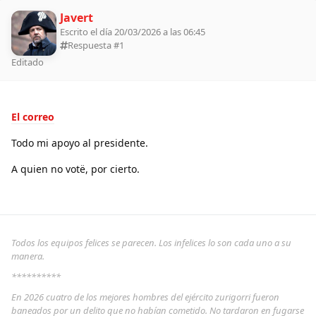
Javert
Escrito el día 20/03/2026 a las 06:45
Respuesta #
1
Editado
El correo
Todo mi apoyo al presidente.
A quien no votë, por cierto.
Todos los equipos felices se parecen. Los infelices lo son cada uno a su
manera.
**********
En 2026 cuatro de los mejores hombres del ejército zurigorri fueron
baneados por un delito que no habían cometido. No tardaron en fugarse