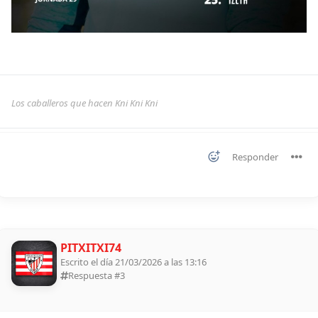
Los caballeros que hacen Kni Kni Kni
Responder
PITXITXI74
Escrito el día 21/03/2026 a las 13:16
Respuesta #
3