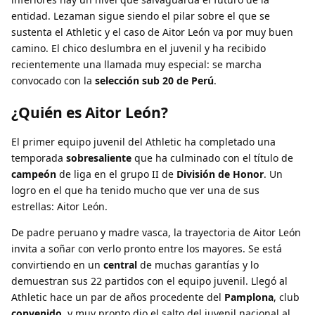
entidad. Lezaman sigue siendo el pilar sobre el que se
sustenta el Athletic y el caso de Aitor León va por muy buen
camino. El chico deslumbra en el juvenil y ha recibido
recientemente una llamada muy especial: se marcha
convocado con la
selección sub 20 de Perú
.
¿Quién es Aitor León?
El primer equipo juvenil del Athletic ha completado una
temporada
sobresaliente
que ha culminado con el título de
campeón
de liga en el grupo II de
División de Honor
. Un
logro en el que ha tenido mucho que ver una de sus
estrellas: Aitor León.
De padre peruano y madre vasca, la trayectoria de Aitor León
invita a soñar con verlo pronto entre los mayores. Se está
convirtiendo en un
central
de muchas garantías y lo
demuestran sus 22 partidos con el equipo juvenil. Llegó al
Athletic hace un par de años procedente del
Pamplona
, club
convenido
, y muy pronto dio el salto del juvenil nacional al