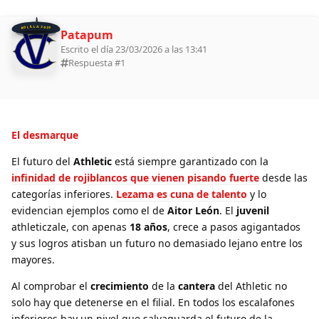
BOLILLA 2026
Patapum
Escrito el día 23/03/2026 a las 13:41
Respuesta #
1
El desmarque
El futuro del
Athletic
está siempre garantizado con la
infinidad de rojiblancos que vienen pisando fuerte
desde las
categorías inferiores.
Lezama es cuna de talento
y lo
evidencian ejemplos como el de
Aitor León
. El
juvenil
athleticzale, con apenas
18 años
, crece a pasos agigantados
y sus logros atisban un futuro no demasiado lejano entre los
mayores.
Al comprobar el
crecimiento
de la
cantera
del Athletic no
solo hay que detenerse en el filial. En todos los escalafones
inferiores hay un nivel que salvaguarda el futuro de la