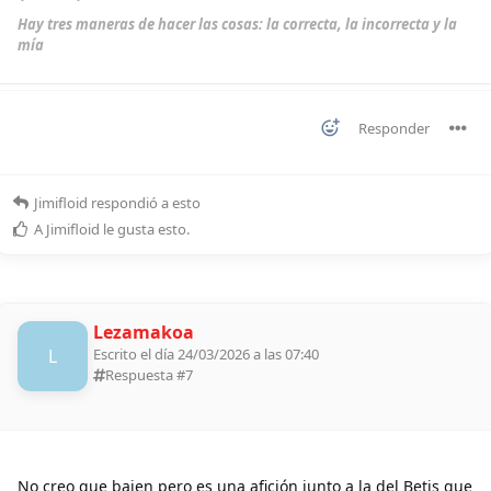
Hay tres maneras de hacer las cosas: la correcta, la incorrecta y la
mía
Responder
Jimifloid
respondió a esto
A
Jimifloid
le gusta esto
.
Lezamakoa
L
Escrito el día 24/03/2026 a las 07:40
Respuesta #
7
No creo que bajen pero es una afición junto a la del Betis que