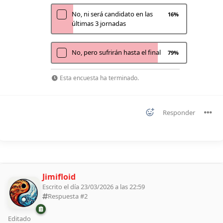
No, ni será candidato en las
16
%
últimas 3 jornadas
No, pero sufrirán hasta el final
79
%
Esta encuesta ha terminado.
Responder
Jimifloid
Escrito el día 23/03/2026 a las 22:59
Respuesta #
2
Editado