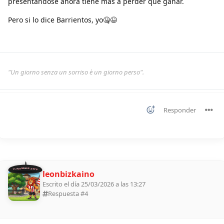
presentándose ahora tiene más a perder que ganar.
Pero si lo dice Barrientos, yo🤐😉
"Un giorno senza un sorriso è un giorno perso".
Responder
11 ALDEANOS 2026
leonbizkaino
Escrito el día 25/03/2026 a las 13:27
Respuesta #
4