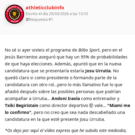
athleticclubinfo
Escrito el día 25/03/2026 a las 13:10
Respuesta #
1
No sé si ayer visteis el programa de
Bilbo Sport
, pero en el
Jesús Barrientos aseguró que hay un 95% de probabilidades
de que haya elecciones. Además, apuntó que en la nueva
candidatura que se presentaría estaría
Josu Urrutia
. No
quedó claro si como presidente o formando parte de la
candidatura con otro rol…pero lo más llamativo fue lo que
añadió después sobre las posibles personas que podrían
acompañar a Urrutia…
Andoni Iraola
como entrenador y
Txiki Begiristain
como director deportivo 🤯 vale…
"Miami me
lo confirmo"
, pero no creo que sea nada descabellado una
candidatura en la que esté presente Josu Urrutia.
*Os dejo por aquí el vídeo express que he subido este mediodia,