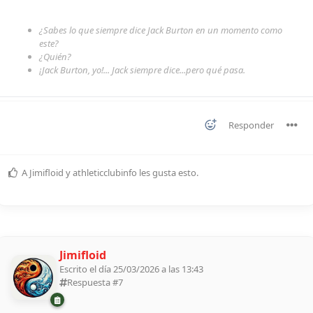
¿Sabes lo que siempre dice Jack Burton en un momento como
este?
¿Quién?
¡Jack Burton, yo!... Jack siempre dice...pero qué pasa.
Responder
A
Jimifloid
y
athleticclubinfo
les gusta esto
.
Jimifloid
Escrito el día 25/03/2026 a las 13:43
Respuesta #
7