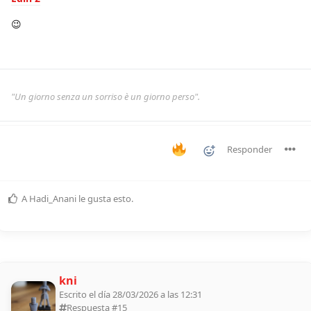
😉
"Un giorno senza un sorriso è un giorno perso".
Responder
A
Hadi_Anani
le gusta esto
.
kni
Escrito el día 28/03/2026 a las 12:31
Respuesta #
15