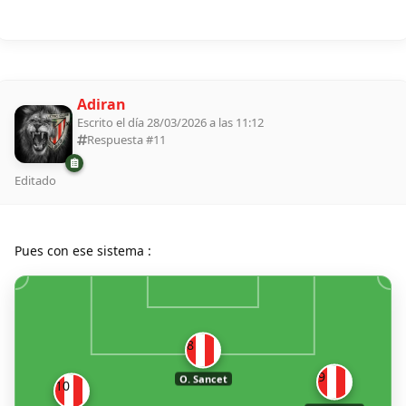
Adiran
Escrito el día 28/03/2026 a las 11:12
Respuesta #
11
Editado
Pues con ese sistema :
8
9
O. Sancet
10