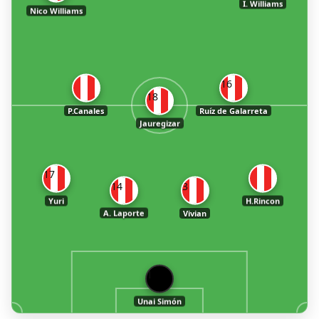
I. Williams
Nico Williams
16
18
P.Canales
Ruíz de Galarreta
Jauregizar
17
14
3
Yuri
H.Rincon
A. Laporte
Vivian
1
Unai Simón