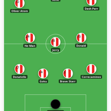
10
Dash Parr
Oliver Atom
24
16
18
He-Man
Donald
Jerry
17
14
3
Donatello
Correcaminos
Goku
Brave Starr
1