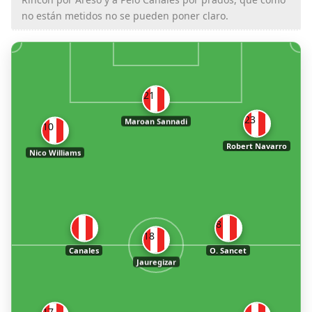
no están metidos no se pueden poner claro.
21
23
Maroan Sannadi
10
Robert Navarro
Nico Williams
8
18
Canales
O. Sancet
Jauregizar
17