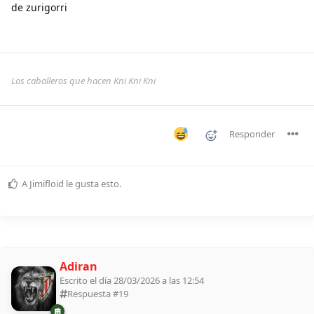
de zurigorri
Los caballeros que hacen Kni Kni Kni
Responder
A
Jimifloid
le gusta esto
.
Adiran
Escrito el día 28/03/2026 a las 12:54
Respuesta #
19