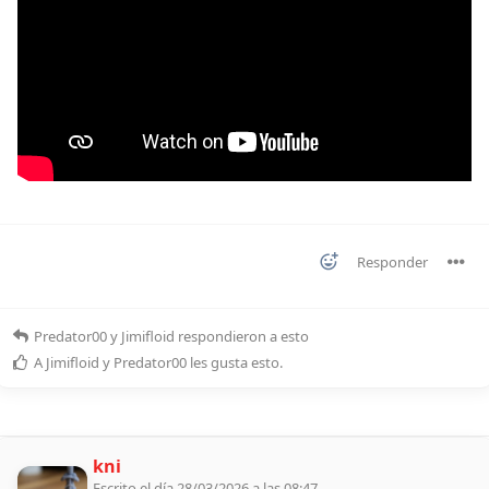
Responder
Predator00
y
Jimifloid
respondieron a esto
A
Jimifloid
y
Predator00
les gusta esto
.
kni
Escrito el día 28/03/2026 a las 08:47