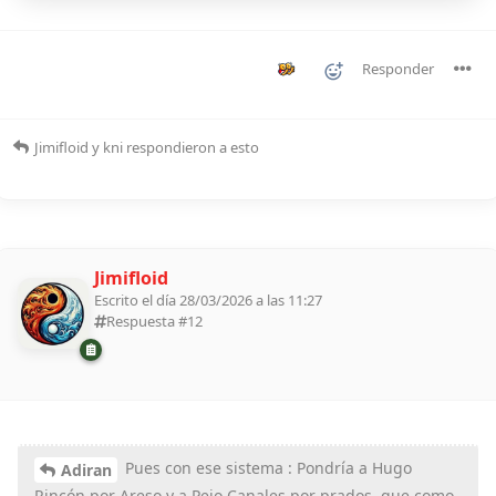
Responder
Jimifloid
y
kni
respondieron a esto
Jimifloid
Escrito el día 28/03/2026 a las 11:27
Respuesta #
12
Pues con ese sistema : Pondría a Hugo
Adiran
Rincón por Areso y a Peio Canales por prados, que como