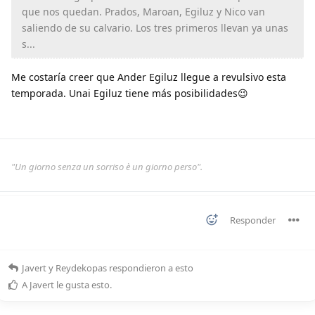
que nos quedan. Prados, Maroan, Egiluz y Nico van
saliendo de su calvario. Los tres primeros llevan ya unas
s...
Me costaría creer que Ander Egiluz llegue a revulsivo esta
temporada. Unai Egiluz tiene más posibilidades😉
"Un giorno senza un sorriso è un giorno perso".
Responder
Javert
y
Reydekopas
respondieron a esto
A
Javert
le gusta esto
.