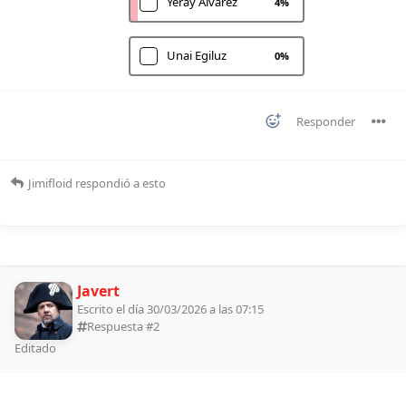
Yeray Álvarez
4
%
Unai Egiluz
0
%
Responder
Jimifloid
respondió a esto
Javert
Escrito el día 30/03/2026 a las 07:15
Respuesta #
2
Editado