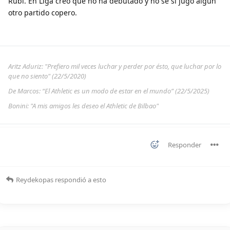
Rubí. En Liga creo que no ha debutado y no sé si jugó algún
otro partido copero.
Aritz Aduriz: "Prefiero mil veces luchar y perder por ésto, que luchar por lo
que no siento" (22/5/2020)
De Marcos: “El Athletic es un modo de estar en el mundo” (22/5/2025)
Bonini: "A mis amigos les deseo el Athletic de Bilbao"
Responder
Reydekopas
respondió a esto