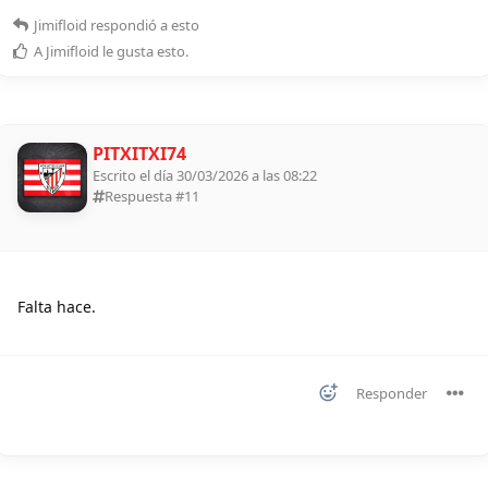
Jimifloid
respondió a esto
A
Jimifloid
le gusta esto
.
PITXITXI74
Escrito el día 30/03/2026 a las 08:22
Respuesta #
11
Falta hace.
Responder