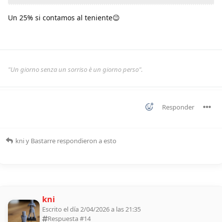
Un 25% si contamos al teniente😉
"Un giorno senza un sorriso è un giorno perso".
Responder
kni
y
Bastarre
respondieron a esto
kni
Escrito el día 2/04/2026 a las 21:35
Respuesta #
14