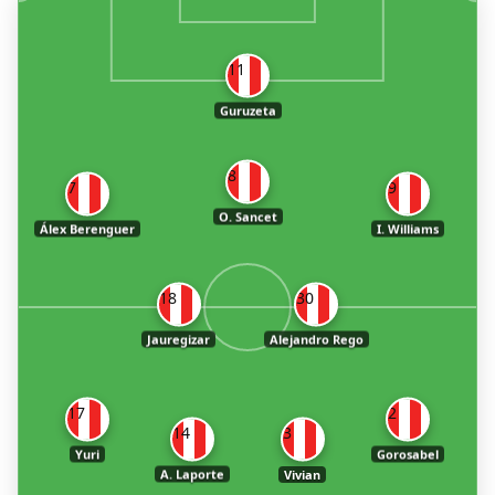
11
Guruzeta
8
7
9
O. Sancet
Álex Berenguer
I. Williams
18
30
Jauregizar
Alejandro Rego
17
2
14
3
Yuri
Gorosabel
A. Laporte
Vivian