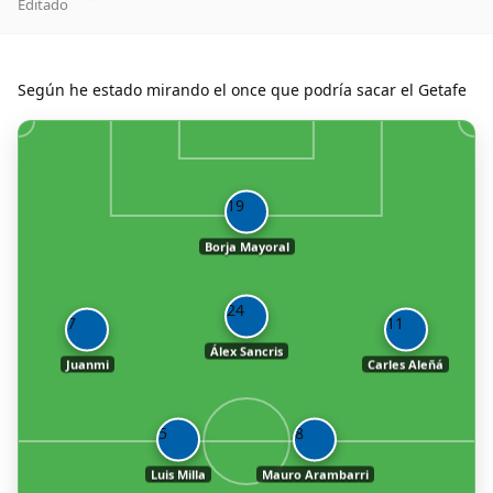
Editado
Según he estado mirando el once que podría sacar el Getafe
19
Borja Mayoral
24
7
11
Álex Sancris
Juanmi
Carles Aleñá
5
8
Luis Milla
Mauro Arambarri