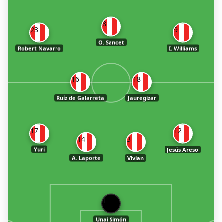
8
23
9
O. Sancet
Robert Navarro
I. Williams
16
18
Ruíz de Galarreta
Jauregizar
17
12
14
3
Yuri
Jesús Areso
A. Laporte
Vivian
1
Unai Simón