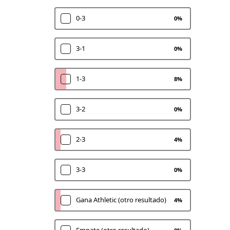
0-3
0
%
3-1
0
%
1-3
8
%
3-2
0
%
2-3
4
%
3-3
0
%
Gana Athletic (otro resultado)
4
%
Empate (otro resultado)