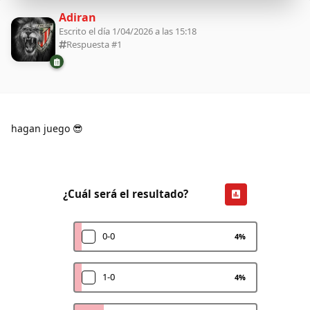
Adiran
Escrito el día 1/04/2026 a las 15:18
Respuesta #
1
hagan juego 😎
¿Cuál será el resultado?
0-0
4
%
1-0
4
%