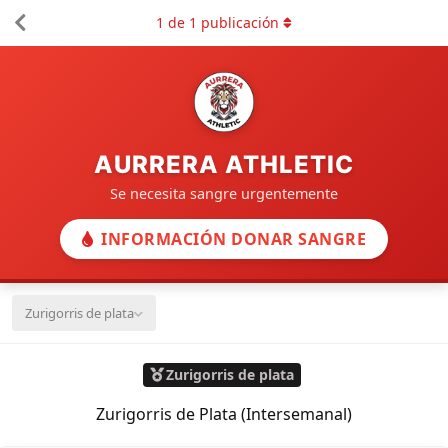
1
de
1
publicación
AURRERA ATHLETIC
Se necesita sangre urgentemente
INFORMACIÓN DONAR SANGRE
Zurigorris de plata
Zurigorris de plata
Zurigorris de Plata (Intersemanal)