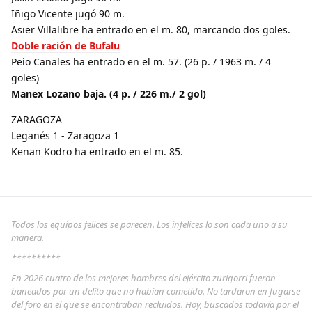
Iñigo Vicente jugó 90 m.
Asier Villalibre ha entrado en el m. 80, marcando dos goles.
Doble ración de Bufalu
Peio Canales ha entrado en el m. 57. (26 p. / 1963 m. / 4
goles)
Manex Lozano baja. (4 p. / 226 m./ 2 gol)
ZARAGOZA
Leganés 1 - Zaragoza 1
Kenan Kodro ha entrado en el m. 85.
Todos los equipos felices se parecen. Los infelices lo son cada uno a su
manera.
**********
En 2026 cuatro de los mejores hombres del ejército zurigorri fueron
baneados por un delito que no habían cometido. No tardaron en fugarse
del foro en el que se encontraban recluidos. Hoy, buscados todavía por el