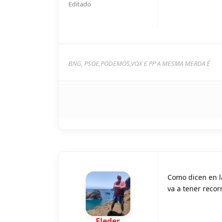
Editado
BNG, PSOE,PODEMOS,VOX E PP A MESMA MERDA É
Como dicen en la
va a tener recor
Eleder