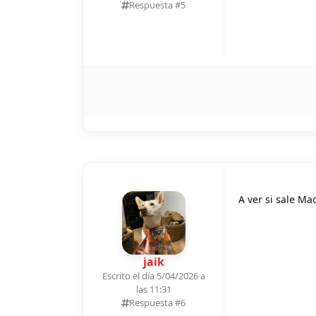
Respuesta #
5
A ver si sale Ma
jaik
Escrito el día 5/04/2026 a
las 11:31
Respuesta #
6