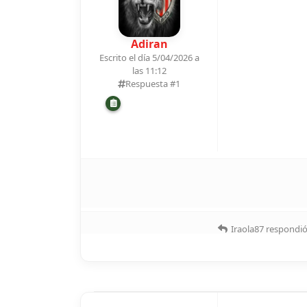
Adiran
Escrito el día 5/04/2026 a
las 11:12
Respuesta #
1
Iraola87
respondió