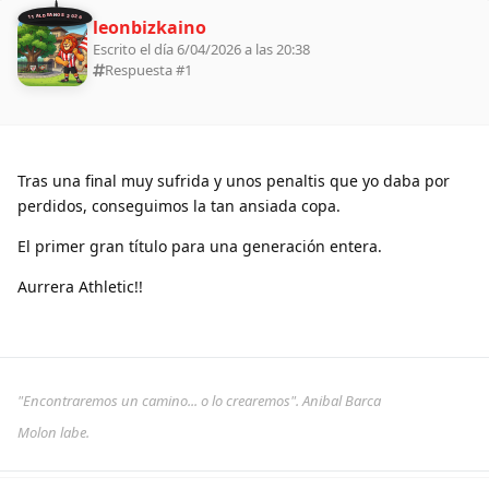
11 ALDEANOS 2026
leonbizkaino
Escrito el día 6/04/2026 a las 20:38
Respuesta #
1
Tras una final muy sufrida y unos penaltis que yo daba por
perdidos, conseguimos la tan ansiada copa.
El primer gran título para una generación entera.
Aurrera Athletic!!
"Encontraremos un camino... o lo crearemos". Anibal Barca
Molon labe.