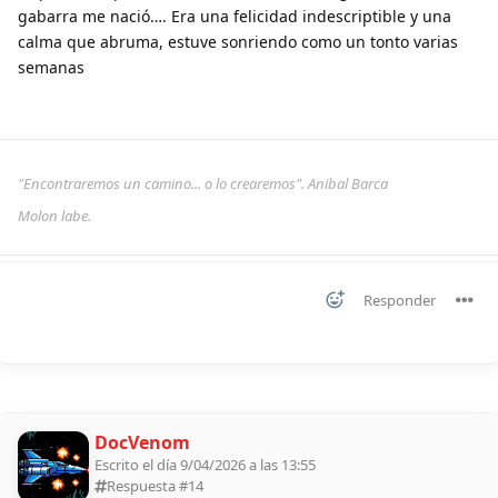
gabarra me nació…. Era una felicidad indescriptible y una
calma que abruma, estuve sonriendo como un tonto varias
semanas
"Encontraremos un camino... o lo crearemos". Anibal Barca
Molon labe.
Responder
DocVenom
Escrito el día 9/04/2026 a las 13:55
Respuesta #
14