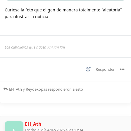
Curiosa la foto que eligen de manera totalmente "aleatoria"
para ilustrar la noticia
Los caballeros que hacen Kni Kni Kni
Responder
EH_Ath
y
Reydekopas
respondieron a esto
EH_Ath
E
Escrito el día 4/02/2026 a las 13:34