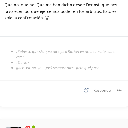
Que no, que no. Que me han dicho desde Donosti que nos
favorecen porque ejercemos poder en los árbitros. Esto es
sólo la confirmación. 🤣
¿Sabes lo que siempre dice Jack Burton en un momento como
este?
¿Quién?
¡Jack Burton, yo!... Jack siempre dice...pero qué pasa.
Responder
kni