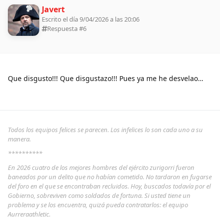
Javert
Escrito el día 9/04/2026 a las 20:06
Respuesta #
6
Que disgusto!!! Que disgustazo!!! Pues ya me he desvelao…
Todos los equipos felices se parecen. Los infelices lo son cada uno a su
manera.
**********
En 2026 cuatro de los mejores hombres del ejército zurigorri fueron
baneados por un delito que no habían cometido. No tardaron en fugarse
del foro en el que se encontraban recluidos. Hoy, buscados todavía por el
Gobierno, sobreviven como soldados de fortuna. Si usted tiene un
problema y se los encuentra, quizá pueda contratarlos: el equipo
Aurreraathletic.