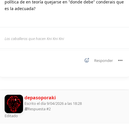
política de en teoría quejarse en "donde debe" conderais que
es la adecuada?
Los caballeros que hacen Kni Kni Kni
Responder
depasoporaki
Escrito el día 9/04/2026 a las 18:28
Respuesta #
2
Editado