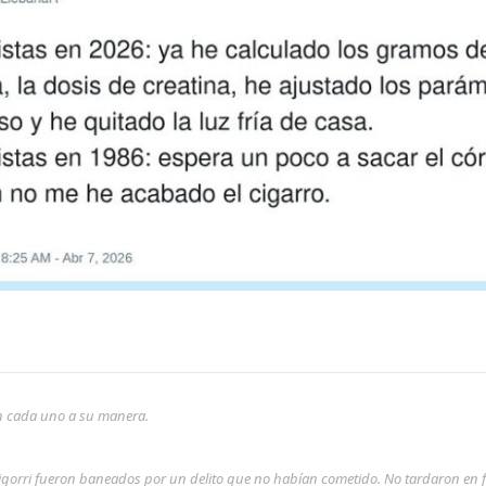
son cada uno a su manera.
rigorri fueron baneados por un delito que no habían cometido. No tardaron en 