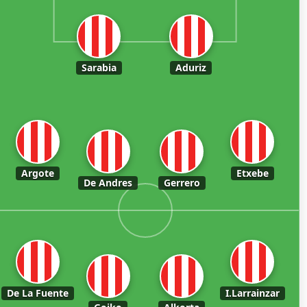
Sarabia
Aduriz
Argote
Etxebe
De Andres
Gerrero
De La Fuente
I.Larrainzar