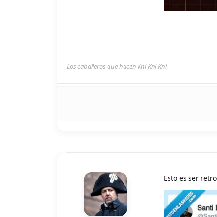
Los caballeros que hacen Kni Kni Kni
Esto es ser retr