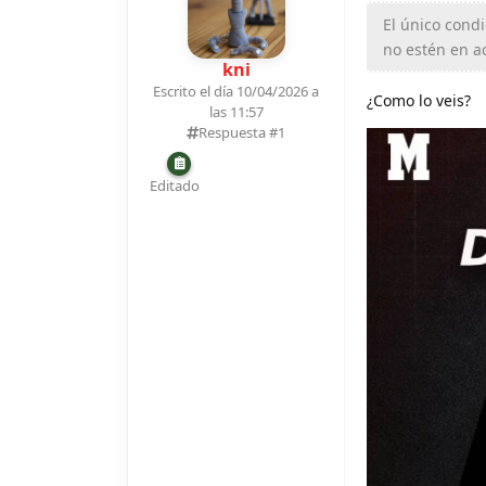
El único cond
no estén en ac
kni
Escrito el día 10/04/2026 a
¿Como lo veis?
las 11:57
Respuesta #
1
Editado