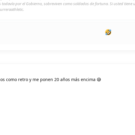
s todavía por el Gobierno, sobreviven como soldados de fortuna. Si usted tiene
urreraathletic.
cos como retro y me ponen 20 años más encima 😅