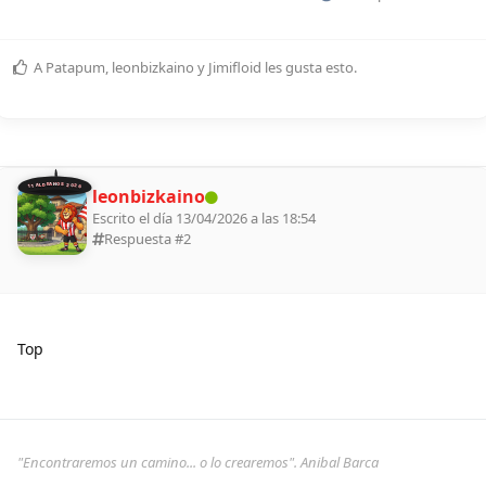
A
Patapum
,
leonbizkaino
y
Jimifloid
les gusta esto
.
11 ALDEANOS 2026
leonbizkaino
Escrito el día 13/04/2026 a las 18:54
Respuesta #
2
Top
"Encontraremos un camino... o lo crearemos". Anibal Barca