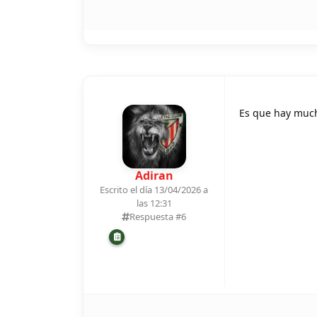
Es que hay muc
Adiran
Escrito el día 13/04/2026 a
las 12:31
Respuesta #
6