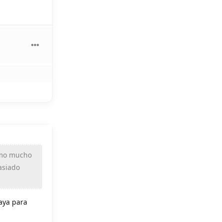
como mucho
asiado
vaya para