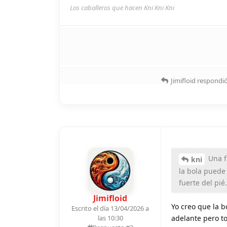
Los caballeros que hacen Kni Kni Kni
Jimifloid
respondió
Una f
kni
la bola puede
fuerte del pié.
Jimifloid
Yo creo que la b
Escrito el día 13/04/2026 a
adelante pero t
las 10:30