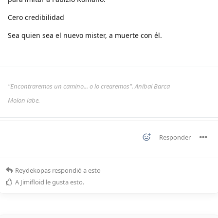
Cero credibilidad
Sea quien sea el nuevo mister, a muerte con él.
"Encontraremos un camino... o lo crearemos". Anibal Barca
Molon labe.
Responder
Reydekopas
respondió a esto
A
Jimifloid
le gusta esto
.