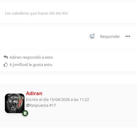
Los caballeros que hacen Kni Kni Kni
Responder
Adiran
respondió a esto
A
Jimifloid
le gusta esto
.
Adiran
Escrito el día 15/04/2026 a las 11:22
Respuesta #
17