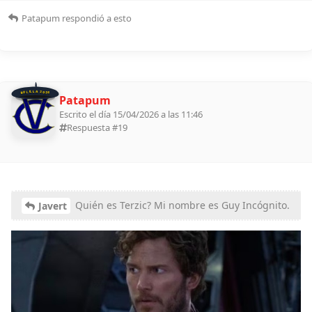
Patapum
respondió a esto
BOLILLA 2026
Patapum
Escrito el día 15/04/2026 a las 11:46
Respuesta #
19
Quién es Terzic? Mi nombre es Guy Incógnito.
Javert