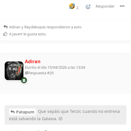
Responder
2
Adiran
y
Reydekopas
respondieron a esto
A
Javert
le gusta esto
.
Adiran
Escrito el día 15/04/2026 a las 13:04
Respuesta #
20
Que sepáis que Terzic cuando no entrena
Patapum
está salvando la Galaxia. 🤣