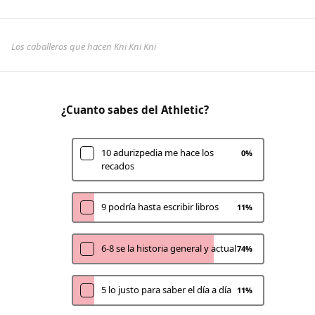
Los caballeros que hacen Kni Kni Kni
¿Cuanto sabes del Athletic?
10 adurizpedia me hace los
0
%
recados
9 podría hasta escribir libros
11
%
6-8 se la historia general y actual
74
%
5 lo justo para saber el día a día
11
%