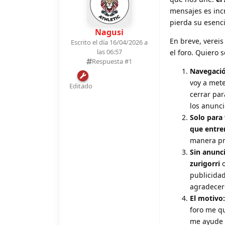
mensajes es incr
pierda su esenci
Nagusi
En breve, verei
Escrito el día 16/04/2026 a
las 06:57
el foro. Quiero 
Respuesta #
1
Navegació
voy a met
Editado
cerrar par
los anunci
Solo para 
que entre
manera pre
Sin anunc
zurigorri
o
publicidad
agradecero
El motivo:
foro me qu
me ayude c