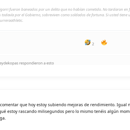
rigorri fueron baneados por un delito que no habían cometido. No tardaron en 
s todavía por el Gobierno, sobreviven como soldados de fortuna. Si usted tiene
urreraathletic.
2
eydekopas
respondieron a esto
comentar que hoy estoy subiendo mejoras de rendimiento. Igual n
ué estoy rascando milisegundos pero lo mismo tenéis algún mom
ga.