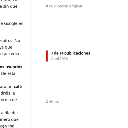
e sin que
Publicación original
de Google en
osotros. No
ya que
7
de
14
publicaciones
ro que odia
Abril 2026
los usuarios
. De esta
para un
café
ndréis la
 forma de
Ahora
 a día del
dinero que
as) y me