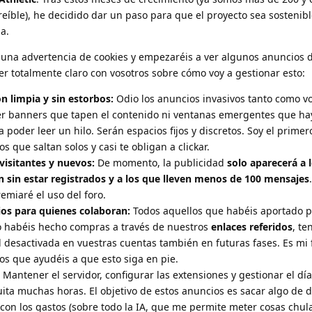
eíble), he decidido dar un paso para que el proyecto sea sostenibl
a.
s una advertencia de cookies y empezaréis a ver algunos anuncios 
ser totalmente claro con vosotros sobre cómo voy a gestionar esto:
n limpia y sin estorbos:
Odio los anuncios invasivos tanto como v
er banners que tapen el contenido ni ventanas emergentes que ha
a poder leer un hilo. Serán espacios fijos y discretos. Soy el prime
os que saltan solos y casi te obligan a clickar.
visitantes y nuevos:
De momento, la publicidad
solo aparecerá a 
n sin estar registrados y a los que lleven menos de 100 mensajes
miaré el uso del foro.
ios para quienes colaboran:
Todos aquellos que habéis aportado 
 habéis hecho compras a través de nuestros
enlaces referidos
, te
 desactivada en vuestras cuentas también en futuras fases. Es mi
s que ayudéis a que esto siga en pie.
Mantener el servidor, configurar las extensiones y gestionar el día
ita muchas horas. El objetivo de estos anuncios es sacar algo de 
on los gastos (sobre todo la IA, que me permite meter cosas chul