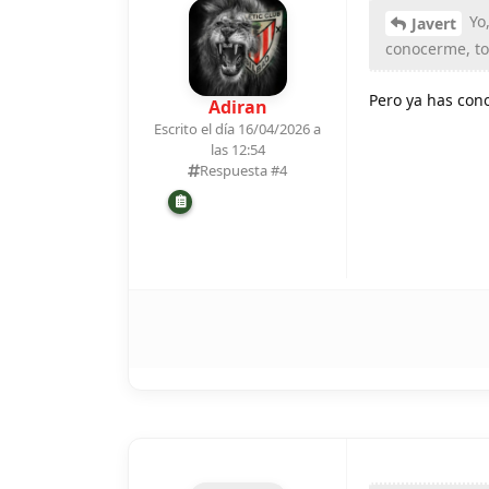
Yo,
Javert
conocerme, to
Pero ya has cono
Adiran
Escrito el día 16/04/2026 a
las 12:54
Respuesta #
4