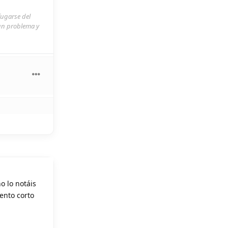
fugarse del
 un problema y
o lo notáis
ento corto