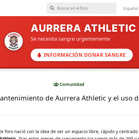
Español
AURRERA ATHLETIC
Se necesita sangre urgentemente
INFORMACIÓN DONAR SANGRE
Comunidad
antenimiento de Aurrera Athletic y el uso 
e foro nació con la idea de ser un espacio libre, rápido y centrado
 Athletic
. Tras estos meses de crecimiento (ya somos más de 200 y 