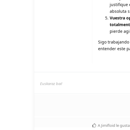
justifique
absoluta s
Vuestra o
totalment
pierde agi
Sigo trabajando 
entender este p
Euskaraz bai!
A
Jimifloid
le gusta