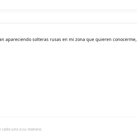
gan apareciendo solteras rusas en mi zona que quieren conocerme,
son cada uno a su manera.