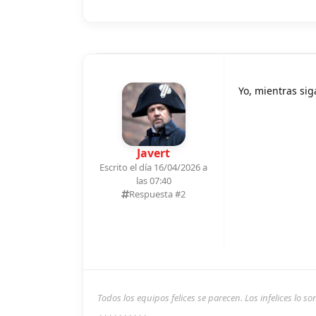
Yo, mientras si
Javert
Escrito el día 16/04/2026 a
las 07:40
Respuesta #
2
Todos los equipos felices se parecen. Los infelices lo 