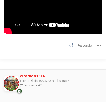
Responder
elroman1314
Escrito el día 18/04/2026 a las 10:47
Respuesta #
2