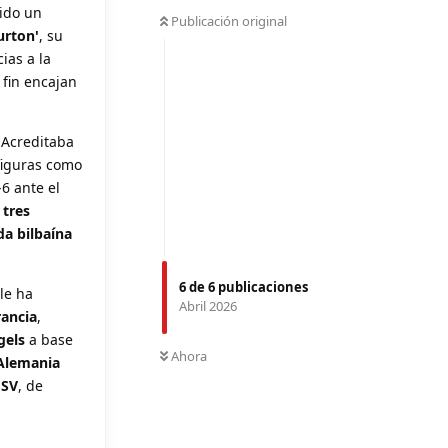
ido un
Publicación original
urton'
, su
ias a la
 fin encajan
 Acreditaba
figuras como
6 ante el
o
tres
da bilbaína
6
de
6
publicaciones
le ha
Abril 2026
rancia
,
gels
a base
Ahora
Alemania
 SV
, de