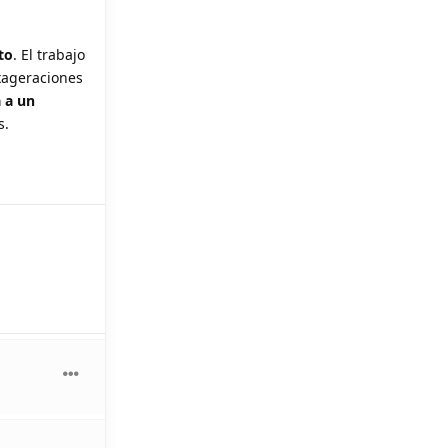
to
. El trabajo
xageraciones
a a un
s.