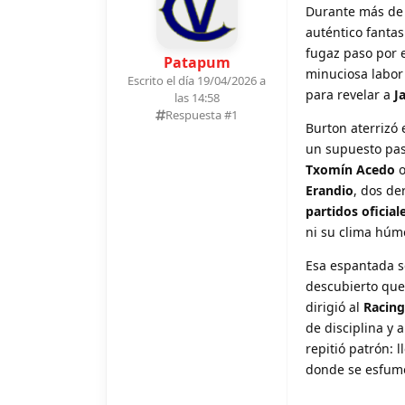
Durante más de 
auténtico fanta
fugaz paso por 
Patapum
minuciosa labor
Escrito el día 19/04/2026 a
para revelar a
J
las 14:58
Respuesta #
1
Burton aterrizó
un supuesto pas
Txomín Acedo
o
Erandio
, dos de
partidos oficial
ni su clima húm
Esa espantada se
descubierto que
dirigió al
Racing
de disciplina y 
repitió patrón: l
donde se esfumó