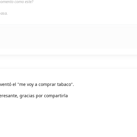
 momento como este?
pasa.
nventó el "me voy a comprar tabaco".
eresante, gracias por compartirla