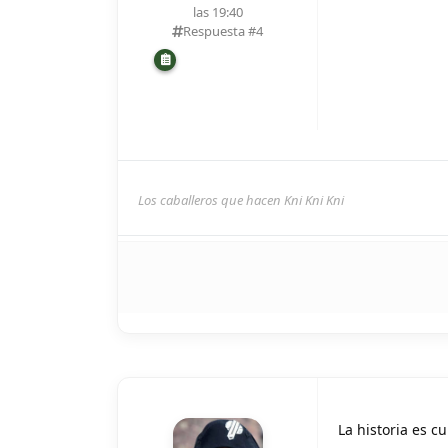
las 19:40
Respuesta #
4
Los caballeros que hacen Kni Kni Kni
La historia es c