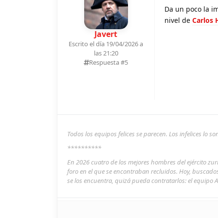
Da un poco la i
nivel de
Carlos 
Javert
Escrito el día 19/04/2026 a
las 21:20
Respuesta #
5
Todos los equipos felices se parecen. Los infelices lo 
**********
En 2026 cuatro de los mejores hombres del ejército zu
foro en el que se encontraban recluidos. Hoy, buscado
se los encuentra, quizá pueda contratarlos: el equipo A