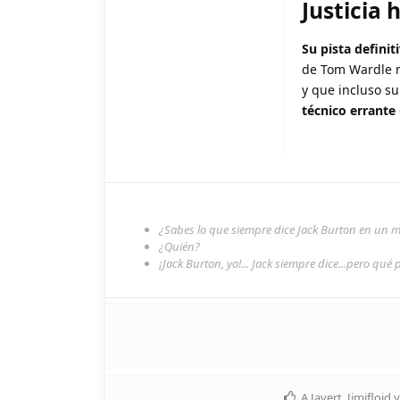
Justicia 
Su pista definit
de Tom Wardle n
y que incluso s
técnico errante
¿Sabes lo que siempre dice Jack Burton en un
¿Quién?
¡Jack Burton, yo!... Jack siempre dice...pero qué 
A
Javert
,
Jimifloid