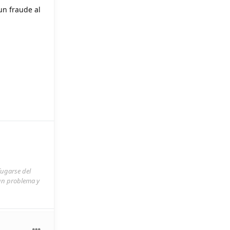
un fraude al
fugarse del
 un problema y