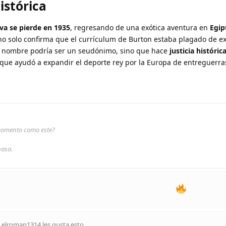
histórica
iva se pierde en 1935
, regresando de una exótica aventura en
Egip
o solo confirma que el currículum de Burton estaba plagado de e
u nombre podría ser un seudónimo, sino que hace
justicia históric
que ayudó a expandir el deporte rey por la Europa de entreguerra
 momento como este?
pasa.
y
elroman1314
les gusta esto
.