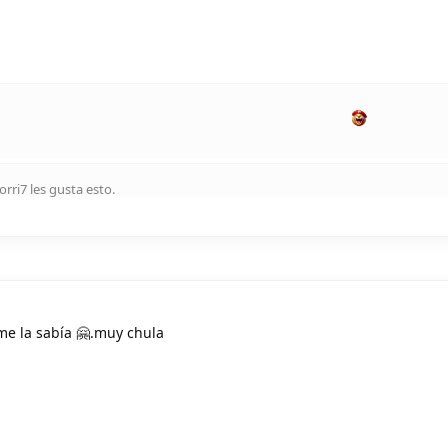
orri7
les gusta esto
.
me la sabía 🤗.muy chula