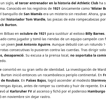
un siglo,
el tercer entrenador en la historia del Athletic Club
ha s
sma. Conocido en los registros de
1921
únicamente como
'Míster B
el banquillo de
San Mamés
era un misterio sin resolver. Ahora, grac
 del
historiador Tom Wardle
, las piezas de este rompecabezas por
ack Burton.
 en Bilbao en
octubre de 1921
para sustituir al exitoso
Billy Barnes
.
ado como jugador y tomó las riendas de un equipo campeón con 
 un joven
José Antonio Aguirre
. Aunque debutó con un rotundo 1-
rrotas consecutivas lo pusieron contra las cuerdas. Tras dirigir sol
es, desapareció
. Su excusa a la prensa local,
no soportaba la comi
edo.
 convirtió en su gran sello de identidad. La investigación de Ward
 Burton inició entonces un rocambolesco periplo continental. En
F
 de Roubaix
. En
Países Bajos
, logró ascender al modesto
Stormvo
arengas épicas, antes de romper su contrato y huir de repente. En
levó al
Karlsruher FV
al ascenso y fichó por el poderoso
Hamburgo
 en noviembre sin dejar rastro.