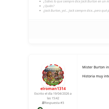
¿Sabes lo que siempre dice Jack Burton en un
¿Quién?
¡Jack Burton, yo!... Jack siempre dice...pero qué 
Mister Burton i
Historia muy int
elroman1314
Escrito el día 19/04/2026 a
las 15:42
Respuesta #
3