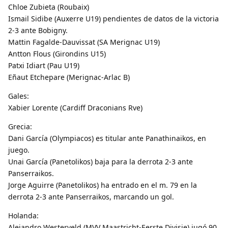
Chloe Zubieta (Roubaix)
Ismail Sidibe (Auxerre U19) pendientes de datos de la victoria
2-3 ante Bobigny.
Mattin Fagalde-Dauvissat (SA Merignac U19)
Antton Flous (Girondins U15)
Patxi Idiart (Pau U19)
Eñaut Etchepare (Merignac-Arlac B)
Gales:
Xabier Lorente (Cardiff Draconians Rve)
Grecia:
Dani García (Olympiacos) es titular ante Panathinaikos, en
juego.
Unai García (Panetolikos) baja para la derrota 2-3 ante
Panserraikos.
Jorge Aguirre (Panetolikos) ha entrado en el m. 79 en la
derrota 2-3 ante Panserraikos, marcando un gol.
Holanda:
Alejandro Westerveld (MVV Maastricht-Eerste Divisie) jugó 90