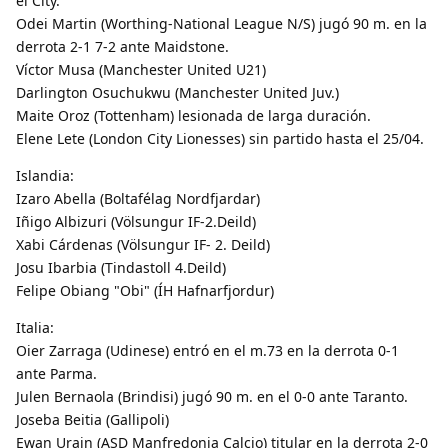
el City.
Odei Martin (Worthing-National League N/S) jugó 90 m. en la
derrota 2-1 7-2 ante Maidstone.
Víctor Musa (Manchester United U21)
Darlington Osuchukwu (Manchester United Juv.)
Maite Oroz (Tottenham) lesionada de larga duración.
Elene Lete (London City Lionesses) sin partido hasta el 25/04.
Islandia:
Izaro Abella (Boltafélag Nordfjardar)
Iñigo Albizuri (Völsungur IF-2.Deild)
Xabi Cárdenas (Völsungur IF- 2. Deild)
Josu Ibarbia (Tindastoll 4.Deild)
Felipe Obiang "Obi" (ÍH Hafnarfjordur)
Italia:
Oier Zarraga (Udinese) entró en el m.73 en la derrota 0-1
ante Parma.
Julen Bernaola (Brindisi) jugó 90 m. en el 0-0 ante Taranto.
Joseba Beitia (Gallipoli)
Ewan Urain (ASD Manfredonia Calcio) titular en la derrota 2-0