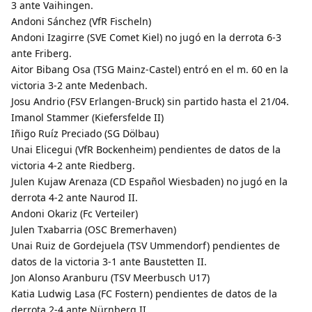
3 ante Vaihingen.
Andoni Sánchez (VfR Fischeln)
Andoni Izagirre (SVE Comet Kiel) no jugó en la derrota 6-3
ante Friberg.
Aitor Bibang Osa (TSG Mainz-Castel) entró en el m. 60 en la
victoria 3-2 ante Medenbach.
Josu Andrio (FSV Erlangen-Bruck) sin partido hasta el 21/04.
Imanol Stammer (Kiefersfelde II)
Iñigo Ruíz Preciado (SG Dölbau)
Unai Elicegui (VfR Bockenheim) pendientes de datos de la
victoria 4-2 ante Riedberg.
Julen Kujaw Arenaza (CD Español Wiesbaden) no jugó en la
derrota 4-2 ante Naurod II.
Andoni Okariz (Fc Verteiler)
Julen Txabarria (OSC Bremerhaven)
Unai Ruiz de Gordejuela (TSV Ummendorf) pendientes de
datos de la victoria 3-1 ante Baustetten II.
Jon Alonso Aranburu (TSV Meerbusch U17)
Katia Ludwig Lasa (FC Fostern) pendientes de datos de la
derrota 2-4 ante Nürnberg II.