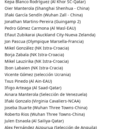
Kepa Blanco Rodríguez (Al Khor SC-Qatar)
Oier Manterola (Shanghai Shenhua - China)
Iñaki García Sendín (Wuhan Zall - China)
Jonathan Martins-Pereira (Guingamp 2)
Pedro Gómez Carmona (Al Wasl-EAU)
Eñaut Zubikarai (Auckland City-Nueva Zelanda)
Jon Pascua (Olympique Marsella-Francia)
Mikel González (NK Istra-Croacia)
Borja Zabala (NK Istra-Croacia)
Mikel Lauzirika (NK Istra-Croacia)
Ibon Labaien (NK Istra-Cracia)
Vicente Gómez (selección Ucrania)
Txus Pinedo (Al Ain-EAU)
Iñigo Arteaga (Al Saad-Qatar)
Ainara Manterola (Selección de Venezuela)
Iñaki Gonzalo (Virginia Cavaliers-NCAA)
Joseba Ituarte (Wuhan Three Towns-China)
Roberto Rios (Wuhan Three Towns-China)
Julen Esnaola (Al Sailiya-Qatar)
Alex Fernández Aizpurua (Selección de Anguila)