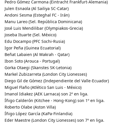
Pedro Gómez Carmona (Eintracht Frankfurt-Alemania)
Julen Esnaola (Al Sailiya SC-Catar)
Andoni Sesma (Esteghal FC - Irán)
Manu Lareo (Sel. República Dominicana)
José Luis Mendilibar (Olympiakos-Grecia)
Joseba Ituarte (Sel. México)
Edu Docampo (PFC Sochi-Rusia)
Igor Peña (Guinea Ecuatorial)
Beñat Labaien (Al Wakrah - Qatar)
Ibon Soto (Arouca - Portugal)
Gorka Otaegi (Skanstes SK-Letonia)
Markel Zubizarreta (London City Lionesses)
Diego Gil de Gómez (Independiente del Valle-Ecuador)
Miguel Flaño (Atlético San Luis - México)
Imanol Idiakez (AEK Larnaca) son 2º en liga.
Íñigo Calderón (Kitchee - Hong-Kong) son 1º en liga.
Roberto Olabe (Aston Villa)
Íñigo López García (KaPa-Finlandia)
Eder Maestre (London City Lionesses) son 7º en liga.