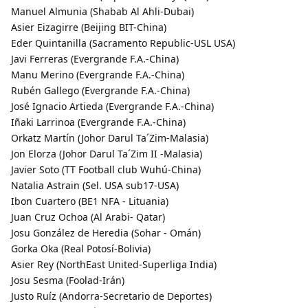
Manuel Almunia (Shabab Al Ahli-Dubai)
Asier Eizagirre (Beijing BIT-China)
Eder Quintanilla (Sacramento Republic-USL USA)
Javi Ferreras (Evergrande F.A.-China)
Manu Merino (Evergrande F.A.-China)
Rubén Gallego (Evergrande F.A.-China)
José Ignacio Artieda (Evergrande F.A.-China)
Iñaki Larrinoa (Evergrande F.A.-China)
Orkatz Martín (Johor Darul Ta´Zim-Malasia)
Jon Elorza (Johor Darul Ta´Zim II -Malasia)
Javier Soto (TT Football club Wuhú-China)
Natalia Astrain (Sel. USA sub17-USA)
Ibon Cuartero (BE1 NFA - Lituania)
Juan Cruz Ochoa (Al Arabi- Qatar)
Josu González de Heredia (Sohar - Omán)
Gorka Oka (Real Potosí-Bolivia)
Asier Rey (NorthEast United-Superliga India)
Josu Sesma (Foolad-Irán)
Justo Ruíz (Andorra-Secretario de Deportes)