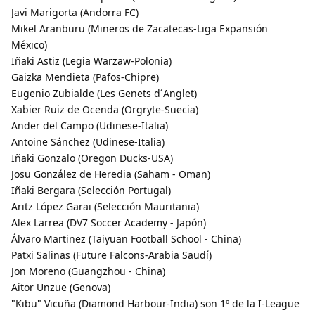
Javi Marigorta (Andorra FC)
Mikel Aranburu (Mineros de Zacatecas-Liga Expansión
México)
Iñaki Astiz (Legia Warzaw-Polonia)
Gaizka Mendieta (Pafos-Chipre)
Eugenio Zubialde (Les Genets d´Anglet)
Xabier Ruiz de Ocenda (Orgryte-Suecia)
Ander del Campo (Udinese-Italia)
Antoine Sánchez (Udinese-Italia)
Iñaki Gonzalo (Oregon Ducks-USA)
Josu González de Heredia (Saham - Oman)
Iñaki Bergara (Selección Portugal)
Aritz López Garai (Selección Mauritania)
Alex Larrea (DV7 Soccer Academy - Japón)
Álvaro Martinez (Taiyuan Football School - China)
Patxi Salinas (Future Falcons-Arabia Saudí)
Jon Moreno (Guangzhou - China)
Aitor Unzue (Genova)
"Kibu" Vicuña (Diamond Harbour-India) son 1º de la I-League